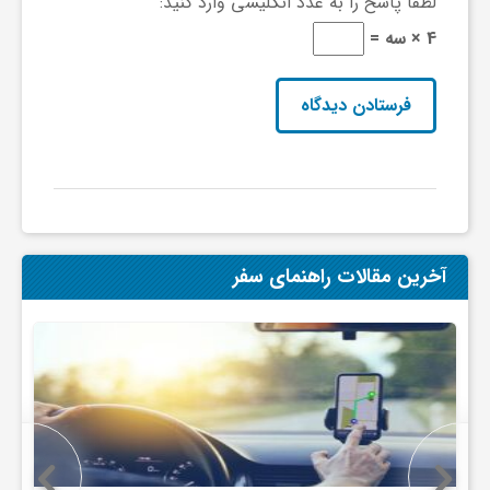
لطفا پاسخ را به عدد انگلیسی وارد کنید:
ا
4 × سه =
ه
ا
ی
د
آخرین مقالات راهنمای سفر
ی
د
ن