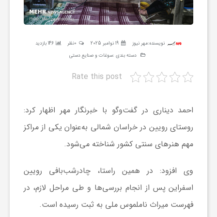
ر
ه
نویسنده:
مهر نیوز
19 نوامبر 2025
0نظر
146 بازدید
دسته بندی :
سوغات و صنایع دستی
ن
Rate this post
گ
احمد دیناری در گفت‌وگو با خبرنگار مهر اظهار کرد:
ی
روستای رویین در خراسان شمالی به‌عنوان یکی از مراکز
مهم هنرهای سنتی کشور شناخته می‌شود.
گ
وی افزود: در همین راستا،
چادرشب‌بافی
رویین
ر
اسفراین پس از انجام بررسی‌ها و طی مراحل لازم، در
فهرست میراث ناملموس ملی به ثبت رسیده است.
د