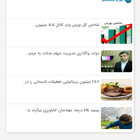
گ
ر
شاخص کل بورس وارد کانال 5.5 میلیون…
د
دولت واگذاری مدیریت سهام عدالت به مردم…
ش
گ
۲۵.۲ میلیون بریتانیایی تعطیلات تابستانی را در…
ر
ببینید |65 درصد مهندسان کشاورزی بیکارند یا…
ی
س