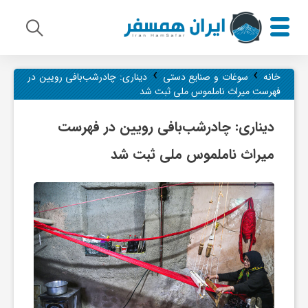
›
›
م
خانه
سوغات و صنایع دستی
دیناری: چادرشب‌بافی رویین در
فهرست میراث ناملموس ملی ثبت شد
ی
دیناری: چادرشب‌بافی رویین در فهرست
میراث ناملموس ملی ثبت شد
ر
ا
ث
ف