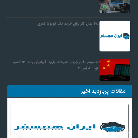
۴۸ سال کار برای خرید یک تویوتا کمری
جاسوس‌افزار چینی «لایت‌اسپای»، قربانیان را در ۱۳ کشور
ازجمله آمریکا…
مقالات پربازدید اخیر