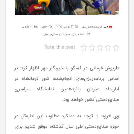
ر
ه
نویسنده:
مهر نیوز
13 نوامبر 2025
0نظر
102 بازدید
دسته بندی :
سوغات و صنایع دستی
ن
Rate this post
گ
داریوش فرمانی در گفتگو با خبرنگار مهر اظهار کرد: بر
ی
اساس برنامه‌ریزی‌های انجام‌شده، شهر کرمانشاه در
آبان‌ماه میزبان پانزدهمین نمایشگاه سراسری
گ
صنایع‌دستی کشور خواهد بود.
ر
وی افزود: با توجه به عملکرد مطلوب این اداره‌کل در
حوزه صنایع‌دستی طی سال گذشته، موفق شدیم برای
د