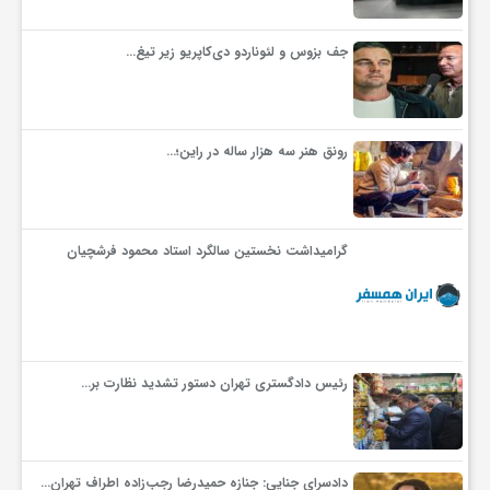
گ
جف بزوس و لئوناردو دی‌کاپریو زیر تیغ…
ر
د
رونق هنر سه هزار ساله در راین؛…
ش
گرامیداشت نخستین سالگرد استاد محمود فرشچیان
گ
ر
رئیس دادگستری تهران دستور تشدید نظارت بر…
ی
س
دادسرای جنایی: جنازه حمیدرضا رجب‌زاده اطراف تهران…