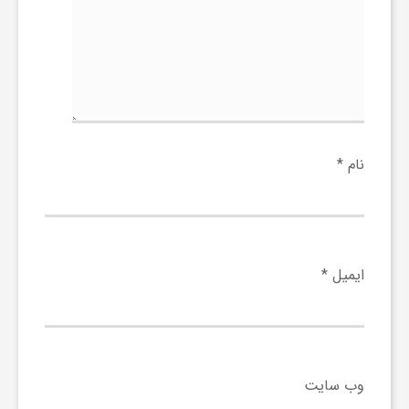
و
ر
و
نام
*
ه
ت
ایمیل
*
ل
ج
وب‌ سایت