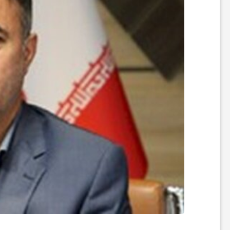
ر
ه
ن
گ
ی
گ
ر
د