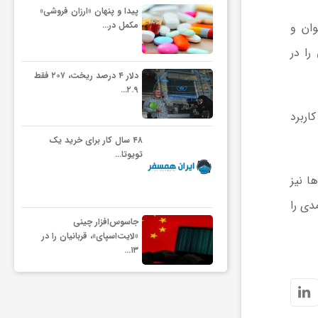
پیدا و پنهان «ارزان فروشی»
مکمل در…
ان و
را در
دلار ۴ درصد ریخت، ۲۰۷ فقط
۲.۹…
اربرد
۴۸ سال کار برای خرید یک
تویوتا…
ا نیز
دی را
جاسوس‌افزار چینی
«لایت‌اسپای»، قربانیان را در
۱۳…