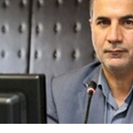
تمام شهرهای بزرگ ایتالیا در
۲۵.۲ میلیون بریتا
وضعیت هشدار قرمز قرار گرفتند/
تابستانی را در د
موج گرمای بی‌سابقه، گردشگری و
می‌گذرانند/ گردشگ
زیرساخت‌های اروپا را تحت فشار
موتور جدید سفره
قرار داد
تبدیل ش