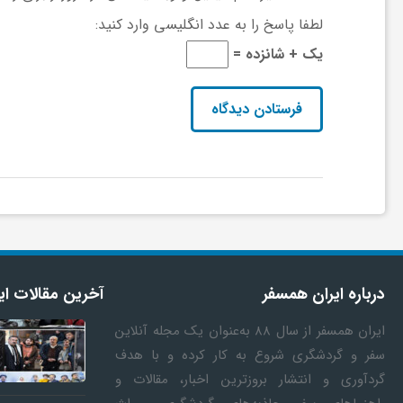
لطفا پاسخ را به عدد انگلیسی وارد کنید:
ی
یک + شانزده =
ا
ی
ر
ا
درباره ایران همسفر
آخرین مقالات ای
ن
ایران همسفر
از سال ۸۸ به‎‌عنوان یک مجله آنلاین
و
سفر و گردشگری شروع به کار کرده و با هدف
گردآوری و انتشار بروزترین اخبار، مقالات و