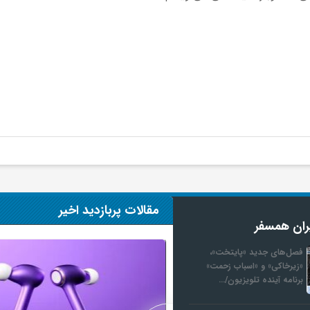
مقالات پربازدید اخیر
ران همسفر
فصل‌های جدید «پایتخت»،
«زیرخاکی» و «اسباب زحمت»
برنامه آینده تلویزیون/…