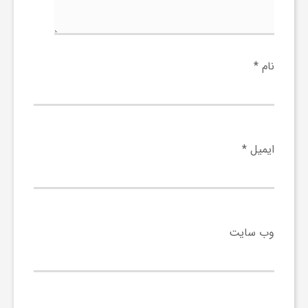
ا
ه
نام
*
ا
ی
ایمیل
*
د
ی
وب‌ سایت
د
ن