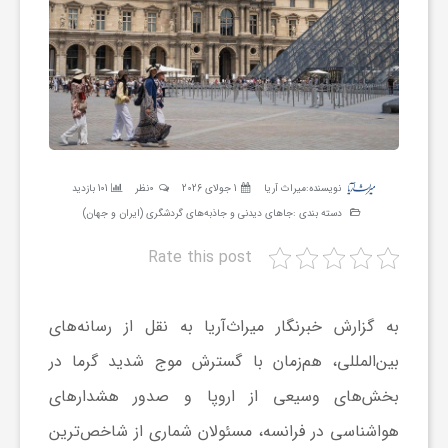
ر
ه
ن
نویسنده:
میراث آریا
1 جولای 2026
0نظر
101 بازدید
گ
دسته بندی :
جاهای دیدنی و جاذبه‌های گردشگری (ایران و جهان)
Rate this post
ی
گ
به گزارش خبرنگار میراث‌آریا به نقل از رسانه‌های
بین‌المللی، هم‌زمان با گسترش موج شدید گرما در
ر
بخش‌های وسیعی از اروپا و صدور هشدارهای
هواشناسی در فرانسه، مسئولان شماری از شاخص‌ترین
د