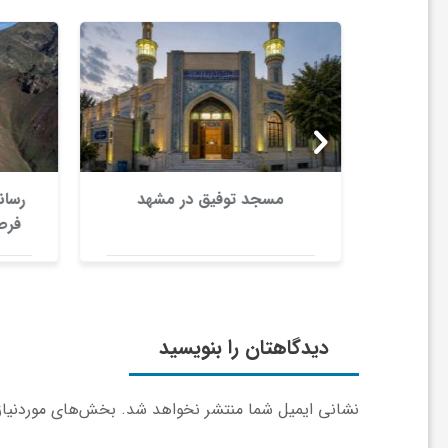
و
ر
و
انی
مسجد توفیق در مشهد
رسانه
ه
برای
فرصت
 در
واقعی
ت
 طراحی
 خلاق
ل
دیدگاهتان را بنویسید
ج
نشانی ایمیل شما منتشر نخواهد شد.
بخش‌های موردنیاز 