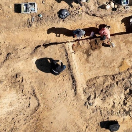
کشف استثنایی در اتریش/ گور
یونسکو گفت‌وگوی ج
جمعی ۱۲۰ سرباز جوان از عصر
مالی فرهنگ را بر
جنگ‌های ناپلئونی سر از خاک
سرمایه‌گذاری در می
برآورد
آغاز کرد/ طراحی نظا
صنایع خل