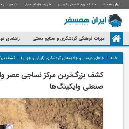
ایران همسفر
حفظ حریم شخصی کاربران
شرایط بازنشر محتوا
تماس با واح
م
میراث فرهنگی گردشگری و صنایع دستی
راهنمای تور
ی
›
›
خانه
جاهای دیدنی و جاذبه‌های گردشگری (ایران و جهان)
کشف بزرگ‌
ر
کشف بزرگ‌ترین مرکز نساجی عصر وایک
ا
صنعتی وایکینگ‌ها
ث
ف