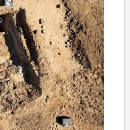
ر
ه
ن
گ
ی
گ
ر
د