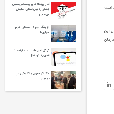
آغاز رویدادهای بیست‌ویکمین
ه است
جشنواره بین‌المللی نمایش
عروسکی…
راز رنگ آبی در صندلی های
ل این
هواپیما…
ازمان
گوگل اسیستنت ماه آینده در
اندروید غیرفعال…
۱۳۰ اثر هنری و تاریخی در
دومین…