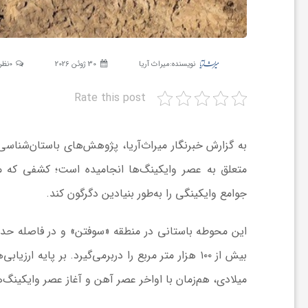
ش
نویسنده:
میراث آریا
30 ژوئن 2026
0نظر
گ
Rate this post
ر
به گزارش خبرنگار میراث‌آریا، پژوهش‌های باستان‌شناسی
ی
متعلق به عصر وایکینگ‌ها انجامیده است؛ کشفی که می
جوامع وایکینگی را به‌طور بنیادین دگرگون کند.
و
ص
میلادی، هم‌زمان با اواخر عصر آهن و آغاز عصر وایکینگ‌
ن