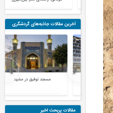
در ایران
آخرین مقالات جاذبه‌های گردشگری
هانی تامین
مسجد توفیق در مشهد
ای تقویت
راث‌فرهنگی
م نوین برای
اق
مقالات پربحث اخیر