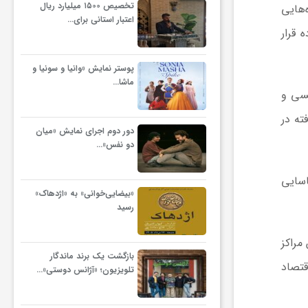
تخصیص ۱۵۰۰ میلیارد ریال
است؛ سازه‌هایی
اعتبار استانی برای…
 قرار
پوستر نمایش «وانیا و سونیا و
ماشا…
یسی و
ته در
دور دوم اجرای نمایش «میان
دو نفس»…
اسایی
«بیضایی‌خوانی» به «اژدهاک»
رسید
مراکز
بازگشت یک برند ماندگار
قتصاد
تلویزیون؛ «آژانس دوستی»…