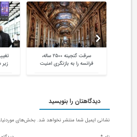
ر
ا
ه
ن
 در
سرقت گنجینه ۲۵۰۰ ساله،
تغییر
دوم ۲۰۲۶ کاهش
فرانسه را به بازنگری امنیت
زیر 
درصدی شمار
موزه‌ها واداشت/ ارائه طرح ۳۳
اختل
م
زایش
ماده‌ای برای صیانت از
میراث‌فرهنگی
ا
دیدگاهتان را بنویسید
ی
نشانی ایمیل شما منتشر نخواهد شد.
بخش‌های موردنیاز 
ت
نام
*
دیدگاه