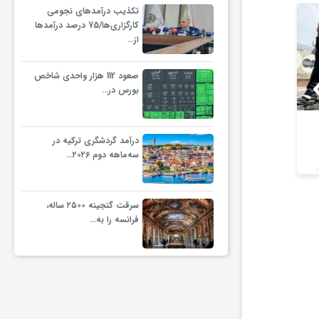
تکذیب درآمدهای نجومی
کارگزاری‌ها/75 درصد درآمدها
از…
صعود 112 هزار واحدی شاخص
بورس در…
۲۰۲۶ سالی پرچالش برای
شوک انرژی ه
درآمد گردشگری ترکیه در
گردشگری آسیا/ از افزایش
زمین‌گیر کرد/
سه‌ماهه دوم ۲۰۲۶…
هزینه سفر پس از جنگ
آستانه
خلیج‌فارس تا رقابت در شرق
آسیا
سرقت گنجینه ۲۵۰۰ ساله،
فرانسه را به…