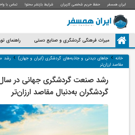
ایران همسفر
حفظ حریم شخصی کاربران
شرایط بازنشر محتوا
تماس با واح
م
میراث فرهنگی گردشگری و صنایع دستی
راهنمای تور
ی
›
›
خانه
جاهای دیدنی و جاذبه‌های گردشگری (ایران و جهان)
مقاصد ارزان‌تر
ر
ا
گردشگران به‌دنبال مقاصد ارزان‌تر
ث
ف