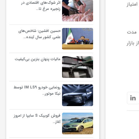
اثر شوک‌های اقتصادی در
متیاز
زنجیره مرغ تا…
حسین افشین: شاخص‌های
ا مدت
علمی کشور سال آینده…
بازار
مالیات پنهان بنزین بی‌کیفیت
رونمایی خودرو IM LS9 توسط
نیکا موتور…
فروش کوییک S سایپا از امروز
آغاز…