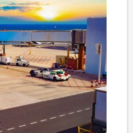
ر
ه
ن
گ
ی
گ
ر
د