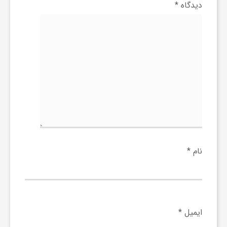
دیدگاه
*
و
ا
ق
ت
ص
نام
*
ا
د
ایمیل
*