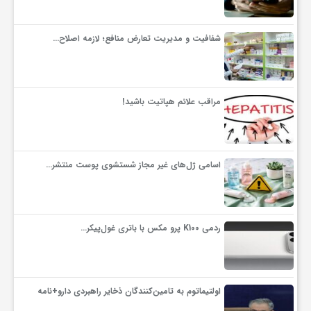
شفافیت و مدیریت تعارض منافع؛ لازمه اصلاح…
مراقب علائم هپاتیت باشید!
اسامی ژل‌های غیر مجاز شستشوی پوست منتشر…
ردمی K100 پرو مکس با باتری غول‌پیکر…
اولتیماتوم به تامین‌کنندگان ذخایر راهبردی دارو+نامه