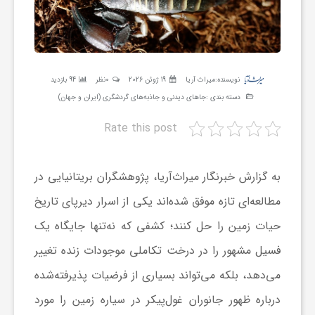
ر
ه
نویسنده:
میراث آریا
19 ژوئن 2026
0نظر
94 بازدید
ن
دسته بندی :
جاهای دیدنی و جاذبه‌های گردشگری (ایران و جهان)
Rate this post
گ
به گزارش خبرنگار میراث‌آریا، پژوهشگران بریتانیایی در
ی
مطالعه‌ای تازه موفق شده‌اند یکی از اسرار دیرپای تاریخ
گ
حیات زمین را حل کنند؛ کشفی که نه‌تنها جایگاه یک
فسیل مشهور را در درخت تکاملی موجودات زنده تغییر
ر
می‌دهد، بلکه می‌تواند بسیاری از فرضیات پذیرفته‌شده
درباره ظهور جانوران غول‌پیکر در سیاره زمین را مورد
د