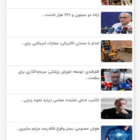
گ
ارائه دو میلیون و ۴۲۶ هزار خدمت…
ر
د
اعدام با صندلی الکتریکی؛ مجازات آمریکایی برای…
ش
ظفرقندی: توسعه آموزش پزشکی، سرمایه‌گذاری برای
سلامت…
گ
ر
تکذیب ادعای نماینده مجلس درباره نحوه ردزنی…
ی
هوش مصنوعی، بستر وقوع 55درصد جرایم سایبری…
س