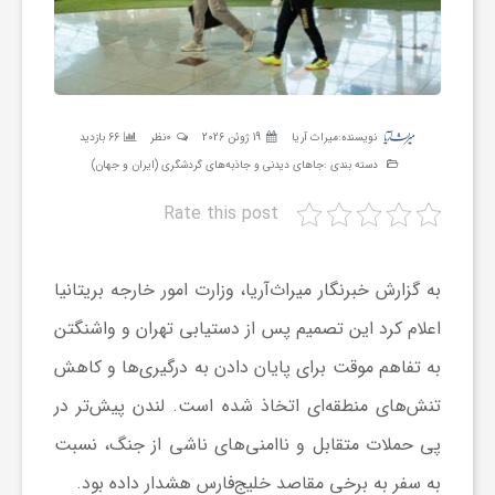
ر
ه
نویسنده:
میراث آریا
19 ژوئن 2026
0نظر
66 بازدید
ن
دسته بندی :
جاهای دیدنی و جاذبه‌های گردشگری (ایران و جهان)
Rate this post
گ
ی
به گزارش خبرنگار میراث‌آریا، وزارت امور خارجه بریتانیا
اعلام کرد این تصمیم پس از دستیابی تهران و واشنگتن
گ
به تفاهم موقت برای پایان دادن به درگیری‌ها و کاهش
تنش‌های منطقه‌ای اتخاذ شده است. لندن پیش‌تر در
ر
پی حملات متقابل و ناامنی‌های ناشی از جنگ، نسبت
به سفر به برخی مقاصد خلیج‌فارس هشدار داده بود.
د