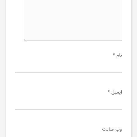
و
ر
و
نام
*
ه
ت
ایمیل
*
ل
ج
وب‌ سایت