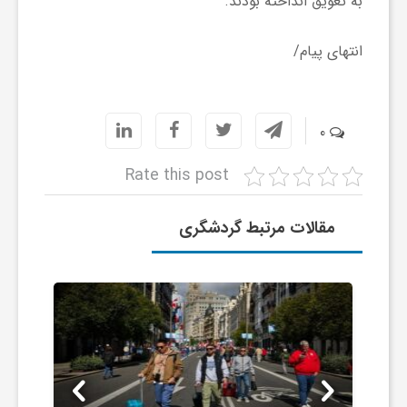
به تعویق انداخته بودند.
ا
انتهای پیام/
ی
ع
0
Rate this post
د
مقالات مرتبط گردشگری
س
ت
ی