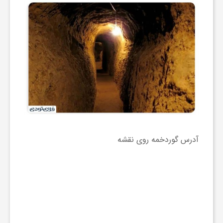
ر
ا
ه
ن
م
آدرس گوردخمه روی نقشه
ا
ی
ت