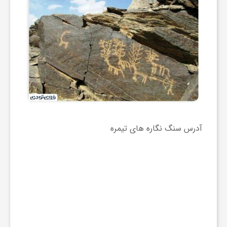
ج
ه
ا
ن
ص
آدرس سنگ نگاره های تیمره
ن
ع
ت