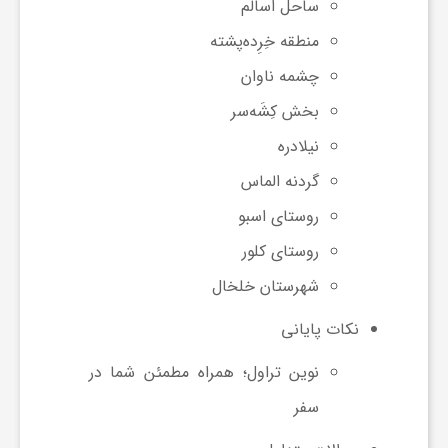
ساحل اسالم
ا
منطقه خِرِده‌پشته
چشمه ناوان
ی
بخش کِشَه‌سر
ع
نیلا‌دره
گردنه الماس
د
روستای اسبو
روستای کلور
س
شهرستان خلخال
ت
نکات پایانی
نوین تراول؛ همراه مطمئن شما در
ی
سفر