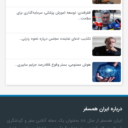
ظفرقندی: توسعه آموزش پزشکی، سرمایه‌گذاری برای
سلامت…
تکذیب ادعای نماینده مجلس درباره نحوه ردزنی…
هوش مصنوعی، بستر وقوع 55درصد جرایم سایبری…
درباره ایران همسفر
ایران همسفر
از سال ۸۸ به‎‌عنوان یک مجله آنلاین سفر و گردشگری