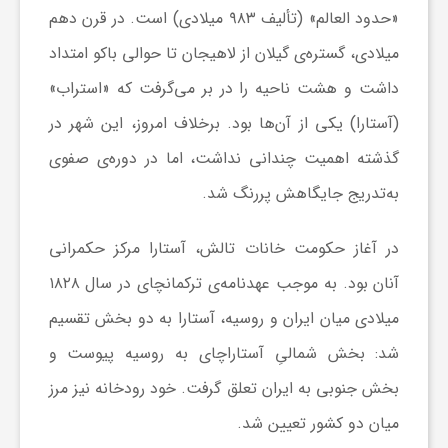
گ
«حدود العالم» (تألیف ۹۸۳ میلادی) است. در قرن دهم
میلادی، گستره‌ی گیلان از لاهیجان تا حوالی باکو امتداد
ر
داشت و هشت ناحیه را در بر می‌گرفت که «استراب»
(آستارا) یکی از آن‌ها بود. برخلاف امروز، این شهر در
د
گذشته اهمیت چندانی نداشت، اما در دوره‌ی صفوی
ش
به‌تدریج جایگاهش پررنگ شد.
در آغاز حکومت خانات تالش، آستارا مرکز حکمرانی
گ
آنان بود. به موجب عهدنامه‌ی ترکمانچای در سال ۱۸۲۸
ر
میلادی میان ایران و روسیه، آستارا به دو بخش تقسیم
شد: بخش شمالیِ آستاراچای به روسیه پیوست و
ی
بخش جنوبی به ایران تعلق گرفت. خود رودخانه نیز مرز
میان دو کشور تعیین شد.
س