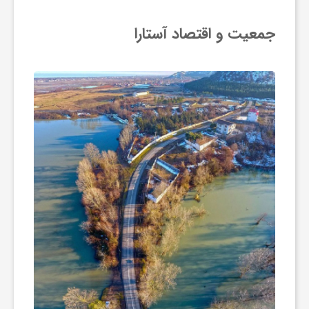
ی
جمعیت و اقتصاد آستارا
ا
ی
ر
ا
ن
و