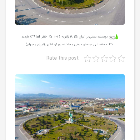
ر
ه
نویسنده:
دستی بر ایران
18 ژانویه 2025
0نظر
838 بازدید
ن
دسته بندی :
جاهای دیدنی و جاذبه‌های گردشگری (ایران و جهان)
Rate this post
گ
ی
گ
ر
د