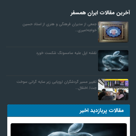
آخرین مقالات ایران همسفر
ف
جمعی از مدیران فرهنگی و هنری از استاد حسین
خواجه‌امیری…
ر
د
نقشه اپل علیه سامسونگ شکست خورد
ر
تغییر مسیر گردشگران اروپایی زیر سایه گرانی سوخت
و
جت/ اختلال…
ب
مقالات پربازدید اخیر