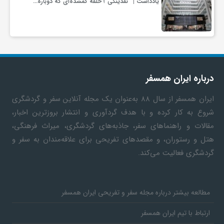
یادداشت | “نقدینگی”؛ حلقه گمشده‌ای که دوباره…
گ
ر
د
درباره ایران همسفر
ش
ایران همسفر
از سال ۸۸ به‎‌عنوان یک مجله آنلاین سفر و گردشگری
شروع به کار کرده و با هدف گردآوری و انتشار بروزترین اخبار،
مقالات و راهنماهای سفر، جاذبه‌های گردشگری، میراث فرهنگی،
گ
هتل و رستوران، و مقصدهای تفریحی برای علاقه‌مندان به سفر و
گردشگری فعالیت می‌کند.
ر
ی
مطالعه بیشتر درباره مجله سفر و تفریحی ایران همسفر
ارتباط با تیم ایران همسفر
س