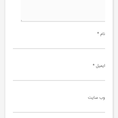
ر
ا
ه
نام
*
ن
م
ایمیل
*
ا
ی
وب‌ سایت
ت