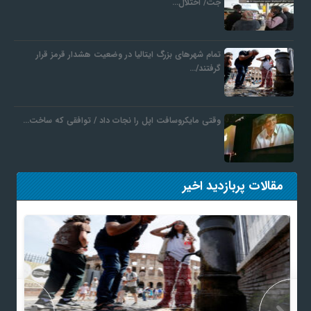
جت/ اختلال…
تمام شهرهای بزرگ ایتالیا در وضعیت هشدار قرمز قرار
گرفتند/…
وقتی مایکروسافت اپل را نجات داد / توافقی که ساخت…
مقالات پربازدید اخیر