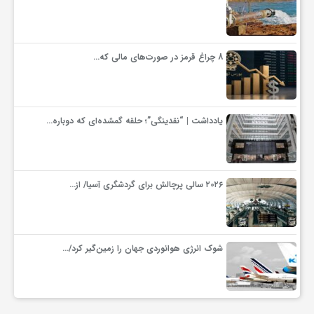
ف
8 چراغ قرمز در صورت‌های مالی که…
ر
د
یادداشت | “نقدینگی”؛ حلقه گمشده‌ای که دوباره…
ر
۲۰۲۶ سالی پرچالش برای گردشگری آسیا/ از…
و
ب
شوک انرژی هوانوردی جهان را زمین‌گیر کرد/…