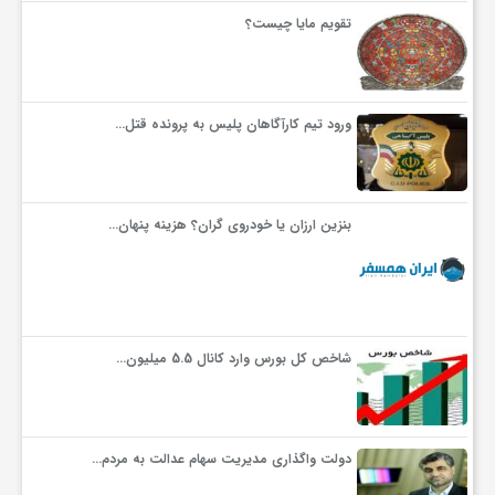
گ
تقویم مایا چیست؟
ر
ورود تیم کارآگاهان پلیس به پرونده قتل…
د
ش
بنزین ارزان یا خودروی گران؟ هزینه پنهان…
گ
ر
شاخص کل بورس وارد کانال 5.5 میلیون…
ی
دولت واگذاری مدیریت سهام عدالت به مردم…
س