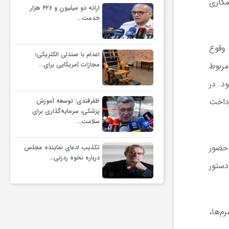
مکاری
ارائه دو میلیون و ۴۲۶ هزار
خدمت…
 وقوع
اعدام با صندلی الکتریکی؛
مجازات آمریکایی برای…
ه‌های مربوط
د. در
یران پرداخت
ظفرقندی: توسعه آموزش
پزشکی، سرمایه‌گذاری برای
سلامت…
 حضور
تکذیب ادعای نماینده مجلس
درباره نحوه ردزنی…
دستور
م‌ها،