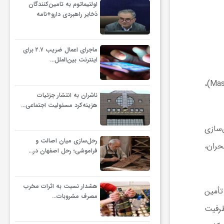
اولتیماتوم به تامین‌کنندگان
ذخایر راهبردی دارو+نامه
ماجرای اعمال ضریب ۲.۷ برای
اینترنت بین‌الملل…
با توجه به احتمال ازدحام جمعیت و وقوع حوادث احتمالی، از جمله حوادث با مصدومین انبوه (Mass Casualty Incidents)،
ناشران به انتشار جزئیات
هزینه‌کرد مسئولیت اجتماعی…
‌سازی
رحل‌سازی میان اصالت و
بحران،
فراموشی؛ رحل اصفهان در…
هشدار نسبت به اثرات مخرب
تأمین
مصرف مشروبات…
افزایش ظرفیت