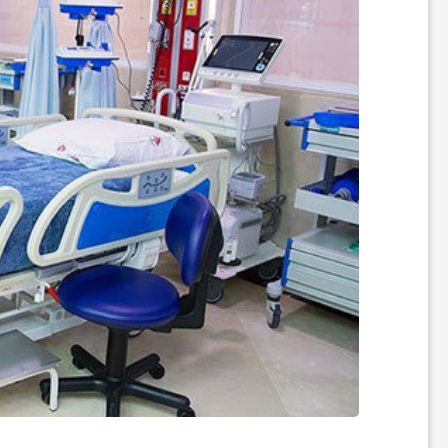
ر
ه
ن
گ
ی
گ
ر
د