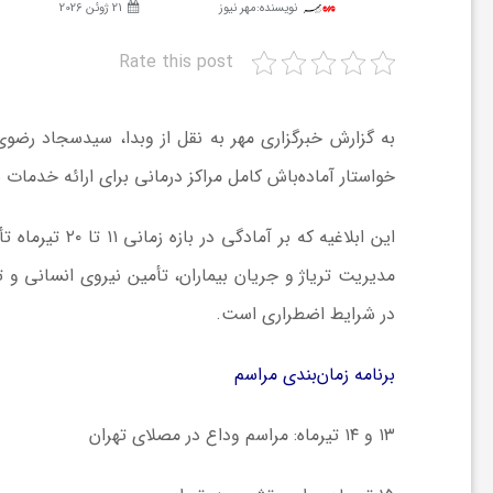
نویسنده:
مهر نیوز
21 ژوئن 2026
ش
Rate this post
گ
به گزارش خبرگزاری مهر به نقل از وبدا، سیدسجاد رضوی
خواستار آماده‌باش کامل مراکز درمانی برای ارائه خدمات
ر
این ابلاغیه که
ی
مدیریت تریاژ و جریان بیماران، تأمین نیروی انسانی 
در شرایط اضطراری است.
و
برنامه زمان‌بندی مراسم
ص
۱۳ و ۱۴ تیرماه: مراسم وداع در مصلای تهران
ن