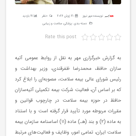
ر
نویسنده:
مهر نیوز
21 ژوئن 2026
0نظر
71 بازدید
ه
دسته بندی :
پزشکی، سلامت و زیبایی
Rate this post
ن
به گزارش خبرگزاری مهر به نقل از روابط عمومی آتیه
گ
سازان حافظ، محمدرضا ظفرقندی، وزیر بهداشت و
رئیس شورای عالی بیمه سلامت، مصوبه‌ای را ابلاغ کرد
ی
که بر اساس آن، فعالیت شرکت بیمه تکمیلی آتیه‌سازان
گ
حافظ در حوزه بیمه سلامت در چارچوب قوانین و
مقررات مربوطه مورد تأیید قرار گرفته است و با استناد
ر
به ماده (۲) و بند (هـ) ماده (۱۱) اساسنامه سازمان بیمه
سلامت ایران، تمامی امور، وظایف و فعالیت‌های مرتبط
د