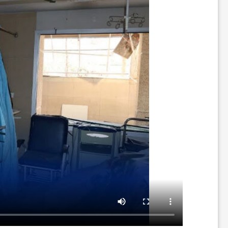
ر
ه
ن
گ
ی
گ
ر
د