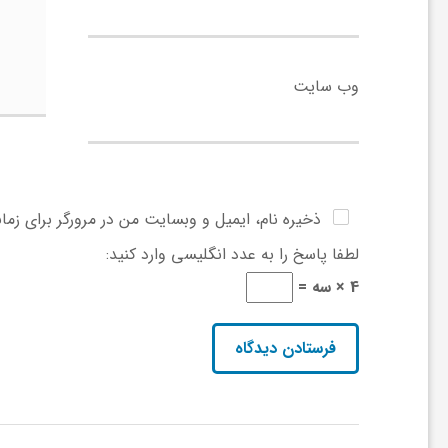
ر
ا
وب‌ سایت
ه
ن
ذخیره نام، ایمیل و وبسایت من در مرورگر برای زما
م
لطفا پاسخ را به عدد انگلیسی وارد کنید:
4 × سه =
ا
ی
ت