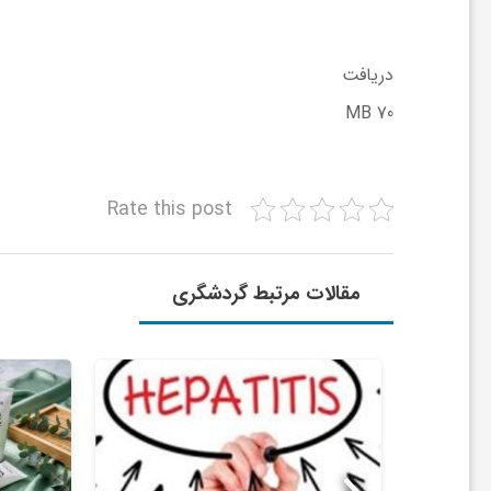
ش
دریافت
70 MB
گ
ر
Rate this post
ی
مقالات مرتبط گردشگری
و
ص
ن