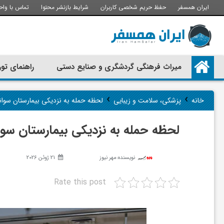
ایران همسفر
حفظ حریم شخصی کاربران
شرایط بازنشر محتوا
تماس با واح
م
میراث فرهنگی گردشگری و صنایع دستی
راهنمای تور
ی
›
›
خانه
پزشکی، سلامت و زیبایی
لحظه حمله به نزدیکی بیمارستان سو
ر
لحظه حمله به نزدیکی بیمارستان 
ا
نویسنده:
مهر نیوز
21 ژوئن 2026
ث
Rate this post
ف