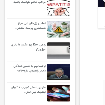
مراقب علائم هپاتیت باشید!
هشدار نسبت به اثرات مخرب
مصرف مشروبات الکلی
خدمت بهداش
اسامی ژل‌های غیر مجاز
شستشوی پوست منتشر…
ردمی K100 پرو مکس با باتری
غول‌پیکر…
اولتیماتوم به تامین‌کنندگان
ذخایر راهبردی دارو+نامه
ماجرای اعمال ضریب ۲.۷ برای
اینترنت بین‌الملل…