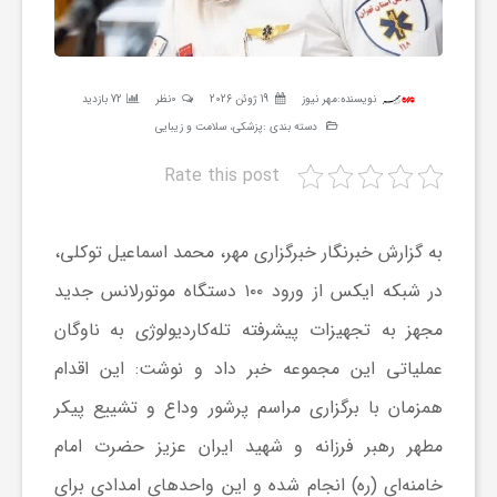
ر
ه
نویسنده:
مهر نیوز
19 ژوئن 2026
0نظر
72 بازدید
دسته بندی :
پزشکی، سلامت و زیبایی
ن
Rate this post
گ
به گزارش خبرنگار خبرگزاری مهر، محمد اسماعیل توکلی،
ی
در شبکه ایکس از ورود ۱۰۰ دستگاه موتورلانس جدید
مجهز به تجهیزات پیشرفته تله‌کاردیولوژی به ناوگان
گ
عملیاتی این مجموعه خبر داد و نوشت: این اقدام
همزمان با برگزاری مراسم پرشور وداع و تشییع پیکر
ر
مطهر رهبر فرزانه و شهید ایران عزیز حضرت امام
خامنه‌ای (ره) انجام شده و این واحدهای امدادی برای
د