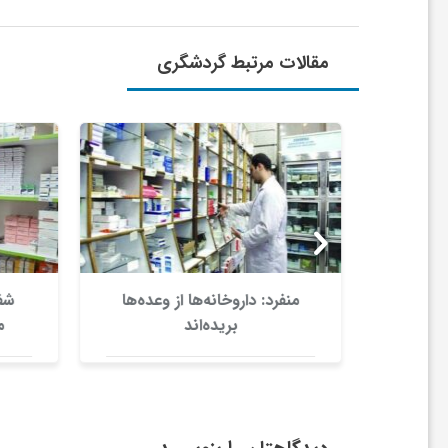
ر
ا
مقالات مرتبط گردشگری
ه
ن
م
ا
تان‌ها
منفرد: داروخانه‌ها از وعده‌ها
شفا
ورها
بریده‌اند
من
ی
ت