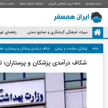
ایران همسفر
حفظ حریم شخصی کاربران
شرایط بازنشر محتوا
تماس با واح
م
میراث فرهنگی گردشگری و صنایع دستی
راهنمای تور
ی
›
›
خانه
پزشکی، سلامت و زیبایی
شکاف درآمدی پزشکان و پرستاران؛ تع
ر
شکاف درآمدی پزشکان و پرستاران؛ ت
ا
ث
ف