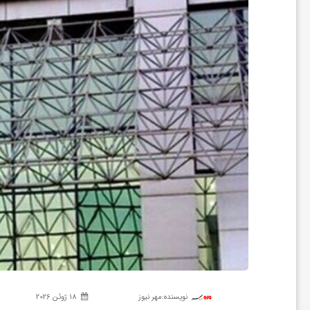
ر
ه
ن
گ
ی
گ
ر
نویسنده:
مهر نیوز
18 ژوئن 2026
د