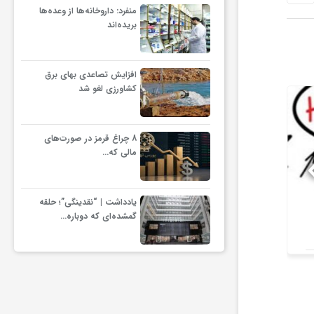
منفرد: داروخانه‌ها از وعده‌ها
بریده‌اند
افزایش تصاعدی بهای برق
کشاورزی لغو شد
8 چراغ قرمز در صورت‌های
مالی که…
یادداشت | “نقدینگی”؛ حلقه
اسامی ژل‌های غیر مجاز
اولتیماتوم 
گمشده‌ای که دوباره…
شستشوی پوست منتشر شد
ذخایر راه