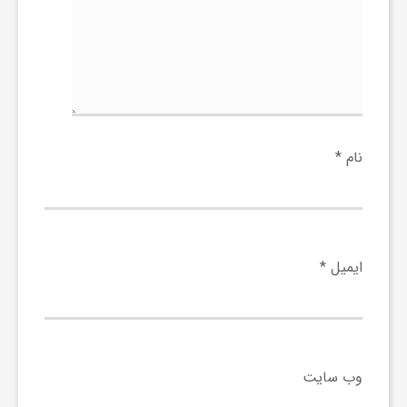
و
ا
ق
نام
*
ت
ص
ایمیل
*
ا
د
وب‌ سایت