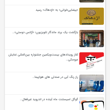
«بیضایی‌خوانی» به «اژدهاک» رسید
بازگشت یک برند ماندگار تلویزیون؛ «آژانس دوستی»…
آغاز رویدادهای بیست‌ویکمین جشنواره بین‌المللی نمایش
عروسکی…
راز رنگ آبی در صندلی های هواپیما…
گوگل اسیستنت ماه آینده در اندروید غیرفعال…