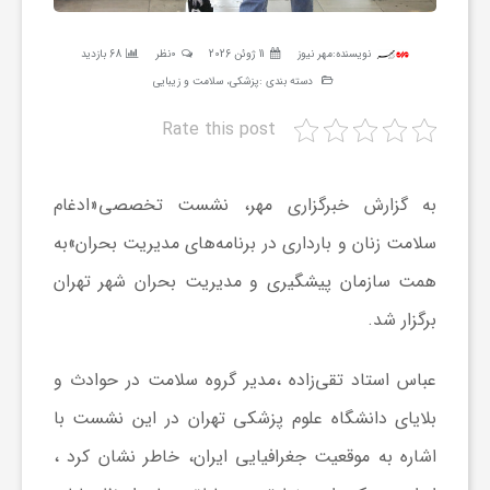
ر
نویسنده:
مهر نیوز
11 ژوئن 2026
0نظر
68 بازدید
دسته بندی :
پزشکی، سلامت و زیبایی
ه
Rate this post
ن
به گزارش خبرگزاری مهر، نشست تخصصی«ادغام
گ
سلامت زنان و بارداری در برنامه‌های مدیریت بحران»به
همت سازمان پیشگیری و مدیریت بحران شهر تهران
ی
برگزار شد.
گ
عباس استاد تقی‌زاده ،مدیر گروه سلامت در حوادث و
ر
بلایای دانشگاه علوم پزشکی تهران در این نشست با
اشاره به موقعیت جغرافیایی ایران، خاطر نشان کرد ،
د