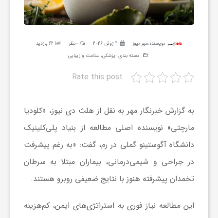
ر
ه
نویسنده:
مهر نیوز
11 ژوئن 2026
0نظر
62 بازدید
دسته بندی :
پزشکی، سلامت و زیبایی
ن
Rate this post
گ
به گزارش خبرنگار مهر به نقل از هلث دی نیوز، «کلودیا
ی
مارچتی» نویسنده اصلی مطالعه از بنیاد پلی‌کلینیک
دانشگاه آگوستینو گملی در رم، گفت: «به رغم پیشرفت
گ
در جراحی و شیمی‌درمانی، بیماران مبتلا به سرطان
تخمدان پیشرفته هنوز با نتایج ضعیفی روبرو هستند.
ر
این مطالعه نیاز فوری به استراتژی‌های ایمن، کم‌هزینه
د