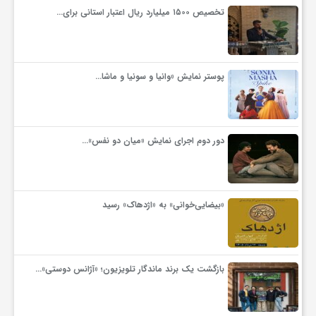
گ
تخصیص ۱۵۰۰ میلیارد ریال اعتبار استانی برای…
ر
پوستر نمایش «وانیا و سونیا و ماشا…
د
ش
دور دوم اجرای نمایش «میان دو نفس»…
گ
«بیضایی‌خوانی» به «اژدهاک» رسید
ر
ی
بازگشت یک برند ماندگار تلویزیون؛ «آژانس دوستی»…
س