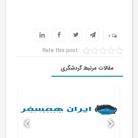
ا
ی
0
ع
Rate this post
د
مقالات مرتبط گردشگری
س
ت
ی