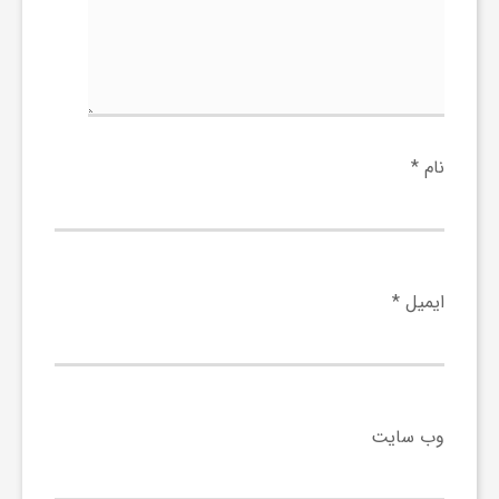
و
ر
و
نام
*
ه
ت
ایمیل
*
ل
ج
وب‌ سایت