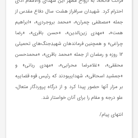
قرائت فاتحه، به ارواح مطهر این شهدای والامقام ادای
احترام کرد. شهیدان سرافراز هشت سال دفاع مقدس از
جمله «مصطفی چمران»، «محمد بروجردی»، «ابراهیم
همت»، «مهدی زین‌الدین»، «حسن باقری»، «رضا
چراغی» و همچنین فرماندهان شهیدِجنگ‌های تحمیلی
12 روزه و رمضان از جمله «محمد باقری»، «محمدحسن
محققی»، «غلامرضا محرابی»، «مهدی ربانی» و
«جمشید اسحاقی»، شهداییبودند که رئیس قوه قضاییه
بر مزار آنها حضور پیدا کرد و از درگاه پروردگار متعال،
علو درجه و مقام را برای آنان خواستار شد.
انتهای پیام/