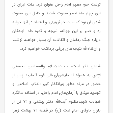
گ
تولیت حرم مطهر امام راحل عنوان کرد: ملت ایران در
این چهار ماه اخیر مبعوث شدند و دلیل این مبعوث
ر
شدن آن بود که امید، خوش‌بینی و اعتماد در آنها جوانه
زد و صبر بر این جوانه، نتیجه و ثمره داد. آیندگان
د
درباره جنگ رمضان و اتفاقات آن بسیار خواهند نوشت
ش
و ان‌شاءالله نتیجه‌های بزرگی برداشت خواهیم کرد.
گ
شایان ذکر است، حجت‌الاسلام والمسلمین محسنی
اژه‌ای به همراه اعضایشورای‌عالی قوه قضاییه پس از
ر
حضور در مرقد مطهر بنیانگذار کبیر انقلاب اسلامی و
تجدید میثاق با آرمان‌های امام راحل، در آستانه سالگرد
ی
شهادت شهیدمظلوم آیت‌الله دکتر بهشتی و 72 تن از
س
یاران باوفای امام امت (ره) در قطعه 72 بهشت زهرا