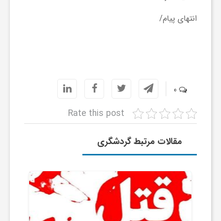
و
انتهای پیام/
ر
و
0
ه
Rate this post
ت
مقالات مرتبط گردشگری
ل
ج