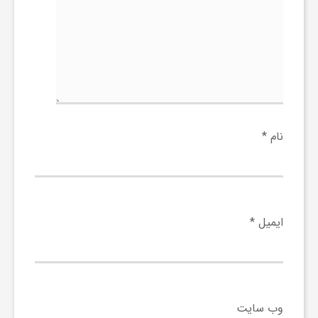
ی
ا
ی
نام
*
ر
ا
ایمیل
*
ن
و
وب‌ سایت