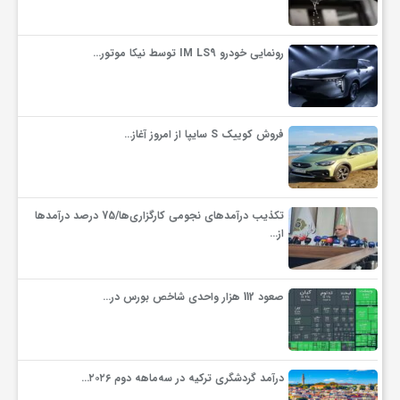
رونمایی خودرو IM LS9 توسط نیکا موتور…
فروش کوییک S سایپا از امروز آغاز…
تکذیب درآمدهای نجومی کارگزاری‌ها/75 درصد درآمدها
از…
صعود 112 هزار واحدی شاخص بورس در…
درآمد گردشگری ترکیه در سه‌ماهه دوم ۲۰۲۶…