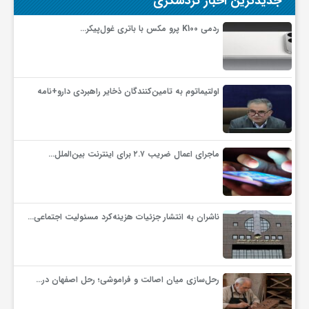
جدیدترین اخبار گردشگری
ردمی K100 پرو مکس با باتری غول‌پیکر…
اولتیماتوم به تامین‌کنندگان ذخایر راهبردی دارو+نامه
ماجرای اعمال ضریب ۲.۷ برای اینترنت بین‌الملل…
ناشران به انتشار جزئیات هزینه‌کرد مسئولیت اجتماعی…
رحل‌سازی میان اصالت و فراموشی؛ رحل اصفهان در…