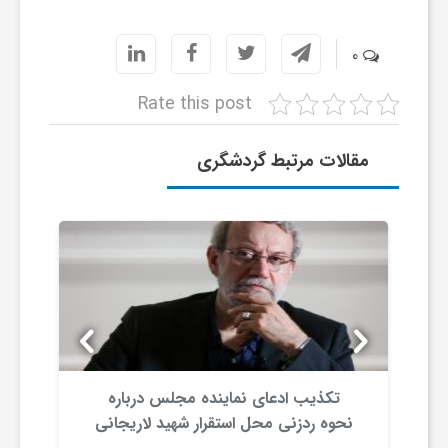
ا
0
ه
Rate this post
ا
مقالات مرتبط گردشگری
ی
د
ی
د
تکذیب ادعای نماینده مجلس درباره
ن
نحوه ردزنی محل استقرار شهید لاریجانی