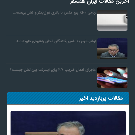
آخرین مقالات ایران همسفر
ردمی K100 پرو مکس با باتری غول‌پیکر و شارژ بی‌سیم…
اولتیماتوم به تامین‌کنندگان ذخایر راهبردی دارو+نامه
ماجرای اعمال ضریب ۲.۷ برای اینترنت بین‌الملل چیست؟
مقالات پربازدید اخیر