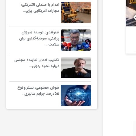
اعدام با صندلی الکتریکی؛
مجازات آمریکایی برای…
ظفرقندی: توسعه آموزش
پرونده 3100 قتل به صلح و
کلاهبرد
پزشکی، سرمایه‌گذاری برای
سازش ختم شد
مهاجرتی با حدود
سلامت…
تکذیب ادعای نماینده مجلس
درباره نحوه ردزنی…
هوش مصنوعی، بستر وقوع
55درصد جرایم سایبری…