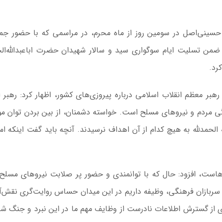
حسینی‌‌اصل در سومین روز از ماه محرم، در مراسمی که با حضور جم
، ضمن تسلیت ایام سوگواری سید و سالار شهیدان حضرت اباعبدالله‌ا
رد.
رهبر معظم انقلاب اسلامی درباره پیروزی‌های کشور، اظهار کرد: رهبر ا
دگی مردم و نیروهای مسلح است. خواسته دشمنان، از بین بردن توان 
لحمدلله به هیچ کدام از آن اهداف نرسیدند. آنچه باید گفت اینکه امر
مسجد توفیق در مشهد
سرمایه‌گذاری جهانی
از مرز یک تریلیون 
هاست، افزود: حال که با توانمندی و حضور پر صلابت نیروهای مسلح
WTTC: آینده 
ن سربازان فرهنگی، وظیفه داریم در این میدان حساس روایت‌گری نقش‌آ
شتاب سرمایه‌گذا
تضمین می‌
ری از گسترش اطلاعات نادرست از وظایف مهم ما در این نبرد و جنگ ش