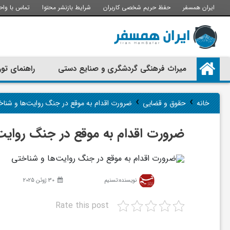
ایران همسفر
حفظ حریم شخصی کاربران
شرایط بازنشر محتوا
تماس با واح
م
میراث فرهنگی گردشگری و صنایع دستی
راهنمای تور
ی
›
›
خانه
حقوق و قضایی
ضرورت اقدام به موقع در جنگ روایت‌ها و شنا
ر
ضرورت اقدام به موقع در جنگ روایت
ا
ث
نویسنده:
تسنیم
30 ژوئن 2025
Rate this post
ف