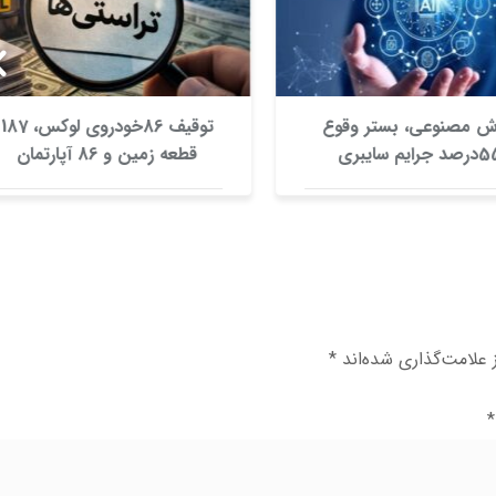
 مصنوعی، بستر وقوع
توقیف 86خودروی لوکس، 187
55درصد جرایم سایبری
قطعه زمین و 86 آپارتمان
آفریقاست
تراستی‌ها
علامت‌گذاری شده‌اند
*
*