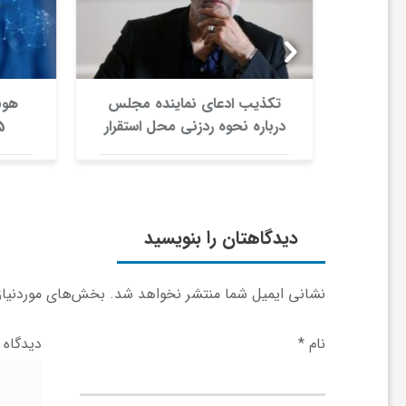
ر
ا
یکی؛
تکذیب ادعای نماینده مجلس
هوش
ه
خیانت
درباره نحوه ردزنی محل استقرار
شهید لاریجانی
ن
م
دیدگاهتان را بنویسید
ا
نشانی ایمیل شما منتشر نخواهد شد.
بخش‌های موردنیاز 
ی
نام
*
دیدگاه
ت