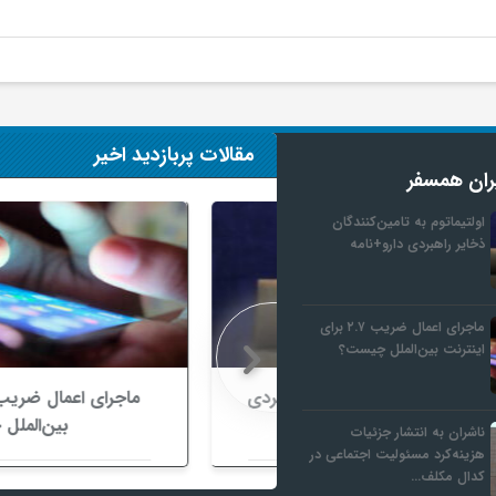
مقالات پربازدید اخیر
ران همسفر
اولتیماتوم به تامین‌کنندگان
ذخایر راهبردی دارو+نامه
ماجرای اعمال ضریب ۲.۷ برای
اینترنت بین‌الملل چیست؟
ن‌کنندگان ذخایر راهبردی
ماجرای اعمال ضر
رو+نامه
بین‌الملل چیست؟
ناشران به انتشار جزئیات
هزینه‌کرد مسئولیت اجتماعی در
کدال مکلف…