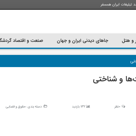
د تبلیغات ایران همسفر
 و هتل
جاهای دیدنی ایران و جهان
صنعت و اقتصاد گردشگ
ختی
‌ها و شناختی
0نظر
132 بازدید
دسته بندی :
حقوق و قضایی
تجربه سفر با اتوبوس به استانبول؛
ارزان ترین زمان 
راهنمای سفرکامل
موقعی اس