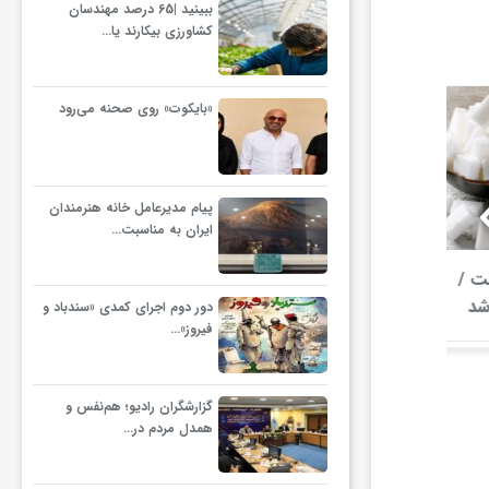
ببینید |65 درصد مهندسان
کشاورزی بیکارند یا…
«بایکوت» روی صحنه می‌رود
پیام مدیرعامل خانه هنرمندان
ایران به مناسبت…
مدنی‌زاده: روش فعلی
اختلاف نرخ د
قیمت‌گذاری دارو پاسخگو
دور دوم اجرای کمدی «سندباد و
فیروز»…
نیست | همتی: محدودیت
بانکی صادرکنندگان عراق رفع
هزار ت
می‌شود
گزارشگران رادیو؛ هم‌نفس و
همدل مردم در…