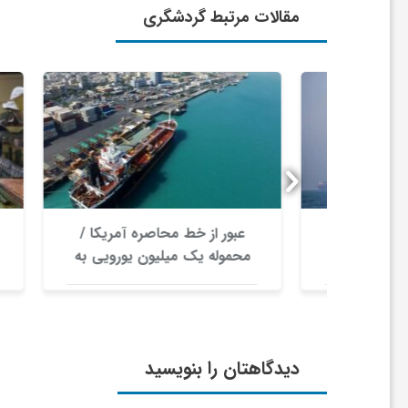
مقالات مرتبط گردشگری
ا
ی
ع
د
سفر
عبور از خط محاصره آمریکا /
۰
س
درباره
محموله یک میلیون یورویی به
دا
ایران رسید
ت
ی
دیدگاهتان را بنویسید