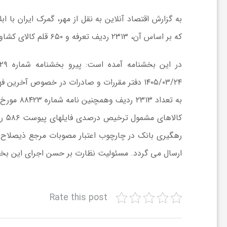
به گزارش اقتصاد آنلاین به نقل از مهر، گمرک ایران با
ش
که بر اساس آن، ۲۳۱۳ ردیف تعرفه و ۶۵۰ قلم کالای کشاورزی تا زمان ارائه کد رهگیری بانک، مشمول تسهیلات ترخیص خواهند بود.
گ
١٤٠٥/٠٣/۲٤ ﺩﻓﺘﺮ ﻣﻘﺮﺭﺍﺕ ﻭ ﺻﺎﺩﺭﺍﺕ ﺩﺭ ﺧﺼﻮﺹ ﺁ
ر
ی
ﺭﻫﮕﯿﺮﯼ ﺑﺎﻧﮏ ﺩﺭ ﭼﺎﺭﭼﻮﺏ ﺍﻋﺘﺒﺎﺭ ﻣﺼﻮﺑﺎﺕ ﻣﺮﺟﻊ ﺫﯾﺼﻼﺡ ﻗﺎ
و
ﺍﺭﺳﺎﻝ ﻣﯽ ﮔﺮﺩﺩ. ﻣﺴﺌﻮﻟﯿﺖ ﻧﻈﺎﺭﺕ ﺑﺮ ﺣﺴﻦ ﺍﺟﺮﺍﯼ ﺍﯾﻦ ﺑﺨﺸﻨ
ص
Rate this post
ن