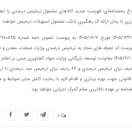
 ابلاغ بخشنامه‌ای، فهرست جدید کالاهای مشمول ترخیص درصدی را اعلا
ﺧﺮﯾﻦ ﻓﻬﺮﺳﺖ ﮐﺪ ﺗﻌﺮﻓﻪ ﻫﺎﯼ ﻣﺠﺎﺯ ﺑﻪ ﺗﺮﺧﯿﺺ ﺩﺭﺻﺪﯼ ﻭﺯﺍﺭﺕ ﺻﻨﻌﺖ، ﻣﻌﺪﻥ ﻭ 
ﺑﻪ ﺗﻌﺪﺍﺩ ۲٣١٣ ﺭﺩﯾﻒ ﻭﻫﻤﭽﻨﯿﻦ ﻧﺎﻣﻪ ﺷﻤﺎﺭﻩ ۸۸٤۲٣ ﻣﻮﺭﺥ ١٤٠٥/۲/١ ﻣﻌﺎﻭﻧﺖ ﺗﻮﺳﻌﻪ ﺑﺎﺯﺭﮔﺎﻧﯽ ﻭﺯﺍﺭﺕ ﺟﻬﺎﺩ ﮐﺸﺎﻭﺭﺯﯼ ﻣﺒﻨﯽ ﺑﺮ
ﮐﺎﻻﻫﺎﯼ ﻣﺸﻤﻮﻝ ﺗﺮﺧﯿﺺ ﺩﺭﺻﺪﯼ ﻓﺎﯾﻠﻬﺎﯼ ﭘﯿﻮﺳﺖ ۵۸۶ ﺭﺩﯾﻒ ﺑﺮﺍﯼ ﺗﺮﺧﯿﺺ ﺩﺭﺻﺪﯼ ﻭ ۶۴ ﺭﺩﯾﻒ ﺑﺮﺍﯼ ﺗﺮﺧﯿﺺ ﺻﺪ ﺩﺭﺻ
ﻧﻮﻧﯽ ﺟﻬﺖ ﺑﻬﺮﻩ ﺑﺮﺩﺍﺭﯼ ﻭ ﺍﻗﺪﺍﻡ ﻻﺯﻡ ﺑﺎ ﺭﻋﺎﯾﺖ ﮐﺎﻣﻞ ﺳﺎﯾﺮ ﺿﻮﺍﺑﻂ ﻭ ﻣ
ﺎﻣﻪ ﺑﺮ ﻋﻬﺪﻩ ﺑﺎﻻﺗﺮﯾﻦ ﻣﻘﺎﻡ ﮔﻤﺮﮎ ﺍﺟﺮﺍﯾﯽ ﺧﻮﺍﻫﺪ ﺑﻮﺩ.
0