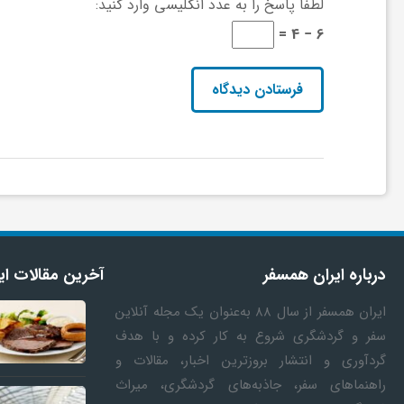
لطفا پاسخ را به عدد انگلیسی وارد کنید:
و
6 − 4 =
ر
و
ه
ت
درباره ایران همسفر
آخرین مقالات ای
ل
ایران همسفر
از سال ۸۸ به‎‌عنوان یک مجله آنلاین
سفر و گردشگری شروع به کار کرده و با هدف
ج
گردآوری و انتشار بروزترین اخبار، مقالات و
راهنماهای سفر، جاذبه‌های گردشگری، میراث