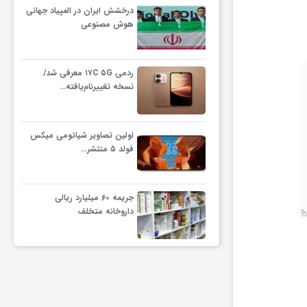
درخشش ایران در المپیاد جهانی
هوش مصنوعی
ردمی ۱۷C ۵G معرفی شد/
نسخه تغییرنام‌یافته…
اولین تصاویر شیائومی میکس
فولد ۵ منتشر…
جریمه ۶۰ میلیارد ریالی
داروخانه متخلف