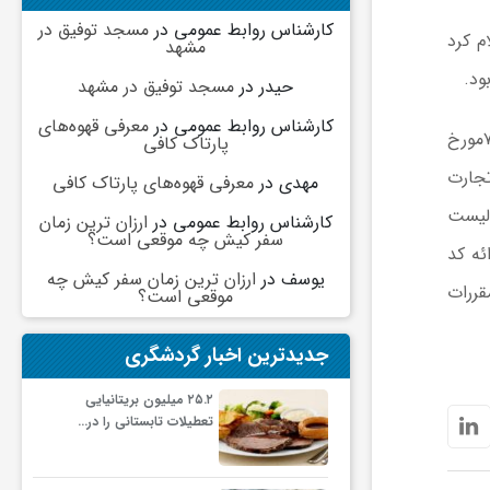
کارشناس روابط عمومی
در
مسجد توفیق در
م کرد
مشهد
حیدر
در
مسجد توفیق در مشهد
کارشناس روابط عمومی
در
معرفی قهوه‌های
در این بخشنامه آمده است: ﭘﯿﺮﻭ ﺑﺨﺸﻨﺎﻣﻪ ﺷﻤﺎﺭﻩ ١٤٠٥/١۲٣١۲۹ ﻣﻮﺭﺥ ١٤٠٥/٠۲/۷ ﺑﻪ ﭘﯿﻮﺳﺖ ﺗﺼﻮﯾﺮ ﻧﺎﻣﻪ ﺷﻤﺎﺭﻩ ۷۹۸٠۸۹٥ﻣﻮﺭﺥ
پارتاک کافی
ﺗﺠﺎﺭﺕ
مهدی
در
معرفی قهوه‌های پارتاک کافی
 ﺍﻋﻼﻡ ﻟﯿﺴﺖ
کارشناس روابط عمومی
در
ارزان ترین زمان
سفر کیش چه موقعی است؟
ﺪﯼ ﺗﺎ ﺍﺭﺍﺋﻪ ﮐﺪ
یوسف
در
ارزان ترین زمان سفر کیش چه
ﻘﺮﺭﺍﺕ
موقعی است؟
جدیدترین اخبار گردشگری
۲۵.۲ میلیون بریتانیایی
تعطیلات تابستانی را در…