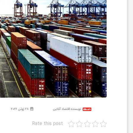
ر
ه
ن
گ
ی
گ
نویسنده:
اقتصاد آنلاین
28 ژوئن 2026
ر
Rate this post
د