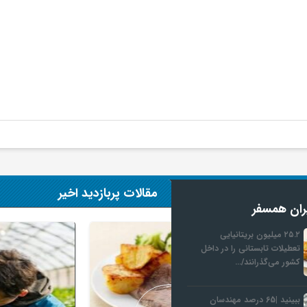
مقالات پربازدید اخیر
ران همسفر
۲۵.۲ میلیون بریتانیایی
تعطیلات تابستانی را در داخل
کشور می‌گذرانند/…
ببینید |65 درصد مهندسان