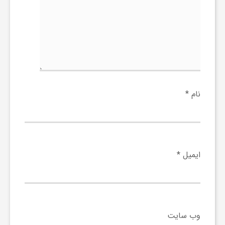
ا
ه
ا
ی
نام
*
د
ی
ایمیل
*
د
ن
وب‌ سایت