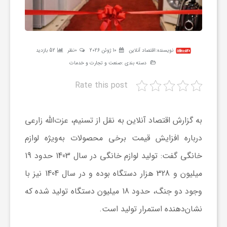
ر
ه
نویسنده:
اقتصاد آنلاین
10 ژوئن 2026
0نظر
52 بازدید
دسته بندی :
صنعت و تجارت و خدمات
ن
Rate this post
گ
به گزارش اقتصاد آنلاین به نقل از تسنیم، عزت‌الله زارعی
ی
درباره افزایش قیمت برخی محصولات به‌ویژه لوازم
خانگی گفت: تولید لوازم خانگی در سال 1403 حدود 19
گ
میلیون و 328 هزار دستگاه بوده و در سال 1404 نیز با
وجود دو جنگ، حدود 18 میلیون دستگاه تولید شده که
ر
نشان‌دهنده استمرار تولید است.
د