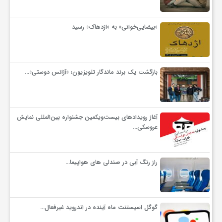
ف
«بیضایی‌خوانی» به «اژدهاک» رسید
ر
بازگشت یک برند ماندگار تلویزیون؛ «آژانس دوستی»…
د
ر
آغاز رویدادهای بیست‌ویکمین جشنواره بین‌المللی نمایش
عروسکی…
و
راز رنگ آبی در صندلی های هواپیما…
ب
گوگل اسیستنت ماه آینده در اندروید غیرفعال…