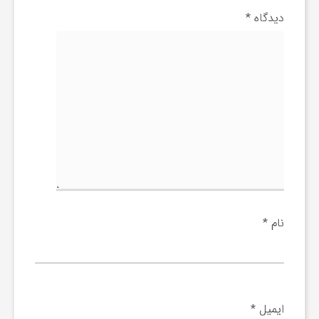
ا
دیدگاه
*
ه
ا
ی
د
ی
نام
*
د
ن
ایمیل
*