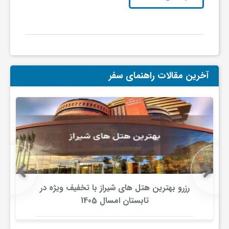
ج
ه
ا
آخرین مقالات راهنمای سفر
ن
ص
ن
رزرو بهترین هتل های شیراز با تخفیف ویژه در
ع
تابستان امسال 1405
ت