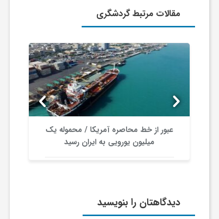
مقالات مرتبط گردشگری
و
ا
ق
ت
عبور از خط محاصره آمریکا / محموله یک
ص
میلیون یورویی به ایران رسید
ا
د
دیدگاهتان را بنویسید