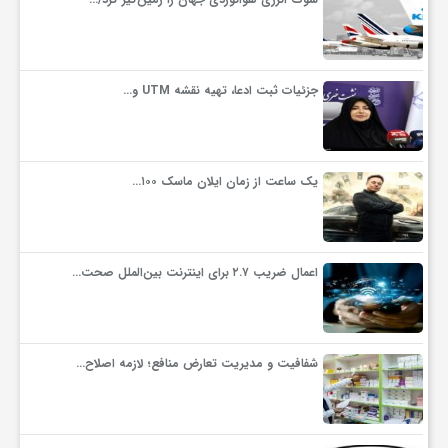
جزئیات ثبت ادعا، تهیه نقشه UTM و…
یک ساعت از زمان ایلان ماسک ۱۰۰…
اعمال ضریب ۲.۷ برای اینترنت بین‌الملل صحت…
شفافیت و مدیریت تعارض منافع؛ لازمه اصلاح…