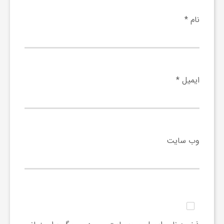
نام
*
ف
ر
ایمیل
*
د
ر
وب‌ سایت
و
ب