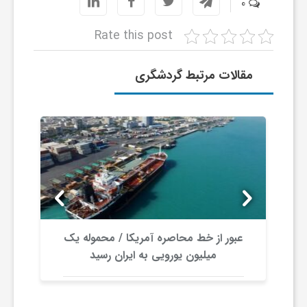
0
و
Rate this post
ا
مقالات مرتبط گردشگری
ق
ت
ص
ا
عبور از خط محاصره آمریکا / محموله یک
۴۰۰ م
میلیون یورویی به ایران رسید
د