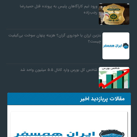
ورود تیم کارآگاهان پلیس به پرونده قتل حمیدرضا
رجب‌زاده
بنزین ارزان یا خودروی گران؟ هزینه پنهان سوخت بی‌کیفیت
چیست؟
شاخص کل بورس وارد کانال 5.5 میلیون واحد شد
مقالات پربازدید اخیر