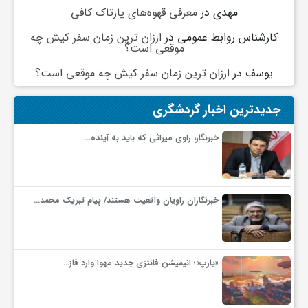
گ
مهدی
در
معرفی قهوه‌های پارتاک کافی
کارشناس روابط عمومی
در
ارزان ترین زمان سفر کیش چه
موقعی است؟
ر
یوسف
در
ارزان ترین زمان سفر کیش چه موقعی است؟
د
جدیدترین اخبار گردشگری
ش
خبرنگار، راوی میراثی که باید به آینده…
گ
خبرنگاران راویان واقعیت هستند/ پیام تبریک محمد…
ر
ی
«یارپ»؛ انیمیشن فانتزی جدید مهوا وارد فاز…
س