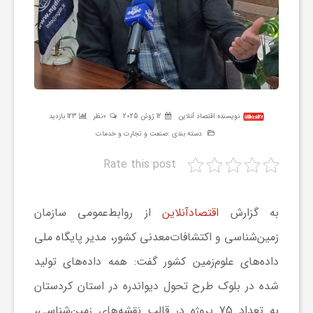
ر
ه
ن
نویسنده:
اقتصاد آنلاین
12 ژوئن 2025
0نظر
123 بازدید
دسته بندی :
صنعت و تجارت و خدمات
گ
Rate this post
ی
به گزارش
اقتصادآنلاین
از
روابط‌عمومی سازمان
گ
زمین‌شناسی و اکتشافات‌معدنی کشور، مدیر پایگاه ملی
داده‌های علوم‌زمین کشور گفت: همه داده‌های تولید
ر
شده در بلوک طرح تحول دیواندره در استان کردستان
د
به تعداد 75 پروژه در قالب نقشه‌های زمین‌شناسی،