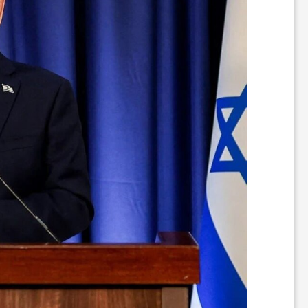
ر
ه
ن
گ
ی
گ
ر
د