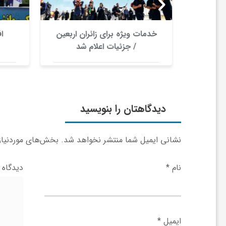
ر
ا
رکانی
خدمات ویژه برای زائران اربعین
اف
س
/ جزئیات اعلام شد
ه
ن
دیدگاهتان را بنویسید
م
نشانی ایمیل شما منتشر نخواهد شد.
بخش‌های موردنیاز 
ا
نام
*
دیدگاه
ی
ت
ایمیل
*