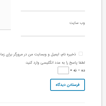
و
ر
وب‌ سایت
و
ه
ذخیره نام، ایمیل و وبسایت من در مرورگر برای زما
لطفا پاسخ را به عدد انگلیسی وارد کنید:
ت
ده − نه =
ل
ج