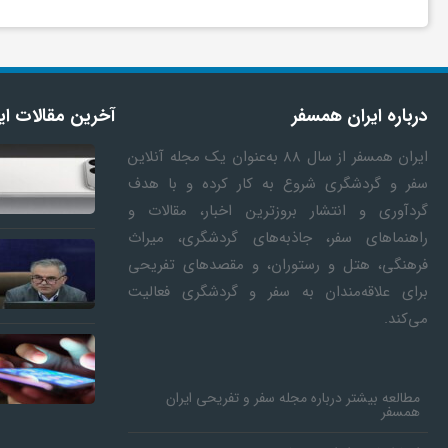
ا
ه
درباره ایران همسفر
آخرین مقالات ای
ا
ایران همسفر
از سال ۸۸ به‎‌عنوان یک مجله آنلاین
ی
سفر و گردشگری شروع به کار کرده و با هدف
گردآوری و انتشار بروزترین اخبار، مقالات و
راهنماهای سفر، جاذبه‌های گردشگری، میراث
د
فرهنگی، هتل و رستوران، و مقصدهای تفریحی
برای علاقه‌مندان به سفر و گردشگری فعالیت
ی
ماجرای اعمال ضریب ۲.۷ برای اینترنت
ردمی 100
می‌کند.
بین‌الملل چیست؟
شارژ بی‌سیم 
د
مطالعه بیشتر درباره مجله سفر و تفریحی ایران
همسفر
ن