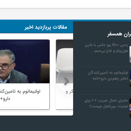
مقالات پربازدید اخیر
ران همسفر
ردمی K100 پرو مکس با باتری
غول‌پیکر و شارژ بی‌سیم…
اولتیماتوم به تامین‌کنندگان
ذخایر راهبردی دارو+نامه
K پرو مکس با باتری غول‌پیکر و
اولتیماتوم به تامین‌کنندگان ذخای
روانه بازار می‌شود
دارو+نامه
ماجرای اعمال ضریب ۲.۷ برای
اینترنت بین‌الملل چیست؟