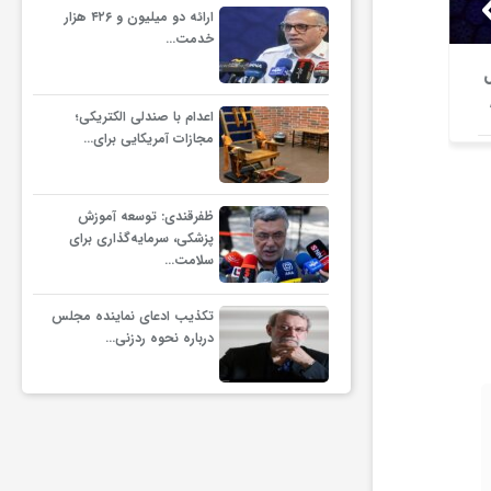
ارائه دو میلیون و ۴۲۶ هزار
خدمت…
خبر مهم درباره صدور گواهینامه
اعلام وضعیت
موتورسیکلت بانوان + جزئیات
مردم آ
اعدام با صندلی الکتریکی؛
مجازات آمریکایی برای…
ظفرقندی: توسعه آموزش
پزشکی، سرمایه‌گذاری برای
سلامت…
تکذیب ادعای نماینده مجلس
درباره نحوه ردزنی…