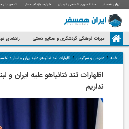
ایران همسفر
حفظ حریم شخصی کاربران
شرایط بازنشر محتوا
تماس با واح
م
میراث فرهنگی گردشگری و صنایع دستی
راهنمای تور
ی
›
›
خانه
عمومی و سرگرمی
اظهارات تند نتانیاهو علیه ایران و لبنان/ نخ
ر
اظهارات تند نتانیاهو علیه ایران و ل
ا
نداریم
ث
ف