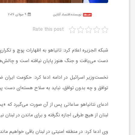
نویسنده:
اقتصاد آنلاین
9 جولای 2026
ش
Rate this post
گ
شبکه الجزیره اعلام کرد: تانیاهو به اظهارات پوچ و تکرار
ر
دست می‌یافت و جنگ هنوز پایان نیافته است و چالش‌ها
ی
نخست‌وزیر اسرائیل در ادامه ادعا کرد: حکومت ایران
توافق و چه بدون توافق، نباید به سلاح هسته‌ای دست پید
و
ادعای نتانیاهو ساعاتی پس از آن صورت می‌گیرد که «یس
ص
لبنان از هیچ طرفی اجازه نگرفته و برای ماندن در لبنان نی
ن
وی ادعا کرد: در منطقه امنیتی در لبنان باقی خواهیم ماند