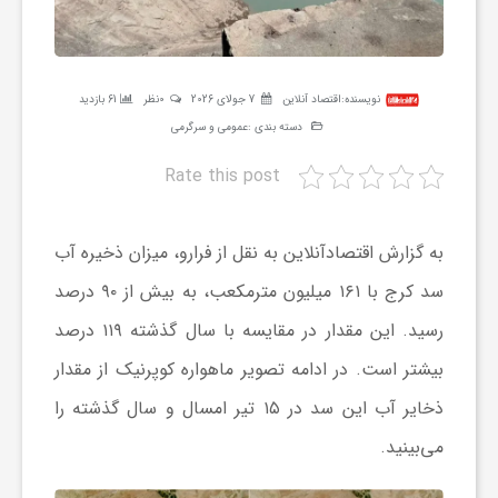
ر
ه
نویسنده:
اقتصاد آنلاین
7 جولای 2026
0نظر
61 بازدید
دسته بندی :
عمومی و سرگرمی
ن
Rate this post
گ
به گزارش اقتصادآنلاین به نقل از فرارو، میزان ذخیره آب
ی
سد کرج با ۱۶۱ میلیون مترمکعب، به بیش از ۹۰ درصد
رسید. این مقدار در مقایسه با سال گذشته ۱۱۹ درصد
گ
بیشتر است. در ادامه تصویر ماهواره کوپرنیک از مقدار
ذخایر آب این سد در ۱۵ تیر امسال و سال گذشته را
ر
می‌بینید.
د