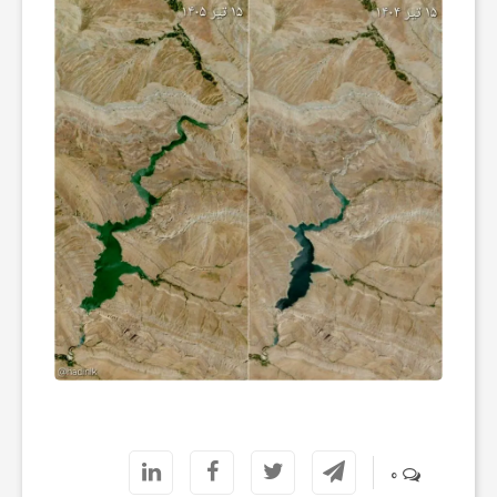
ش
گ
ر
ی
و
ص
ن
0