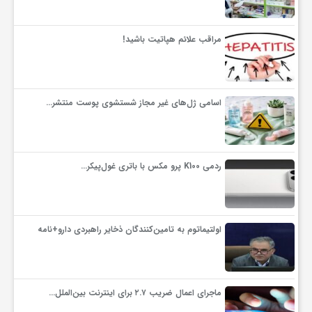
و
مراقب علائم هپاتیت باشید!
ا
اسامی ژل‌های غیر مجاز شستشوی پوست منتشر…
ق
ت
ردمی K100 پرو مکس با باتری غول‌پیکر…
ص
اولتیماتوم به تامین‌کنندگان ذخایر راهبردی دارو+نامه
ا
د
ماجرای اعمال ضریب ۲.۷ برای اینترنت بین‌الملل…