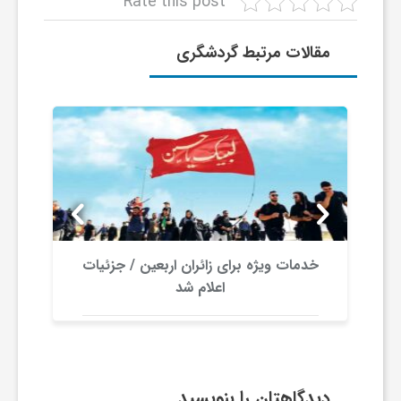
Rate this post
و
مقالات مرتبط گردشگری
ر
و
ه
ت
خدمات ویژه برای زائران اربعین / جزئیات
اعلام شد
ل
ج
دیدگاهتان را بنویسید