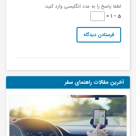
ج
لطفا پاسخ را به عدد انگلیسی وارد کنید:
5 − 1 =
ه
ا
ن
ص
آخرین مقالات راهنمای سفر
ن
ع
ت