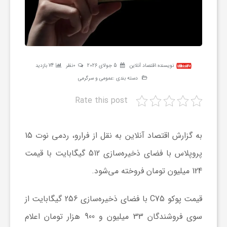
ر
ه
نویسنده:
اقتصاد آنلاین
5 جولای 2026
0نظر
74 بازدید
ن
دسته بندی :
عمومی و سرگرمی
Rate this post
گ
ی
به گزارش اقتصاد آنلاین به نقل از فرارو، ردمی نوت 15
پروپلاس با فضای ذخیره‌سازی 512 گیگابایت با قیمت
گ
124 میلیون تومان فروخته می‌شود.
ر
قیمت پوکو C75 با فضای ذخیره‌سازی 256 گیگابایت از
سوی فروشندگان 33 میلیون و 900 هزار تومان اعلام
د