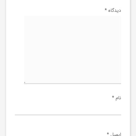
گ
دیدگاه
*
ر
د
ش
گ
ر
نام
*
ی
س
ایمیل
*