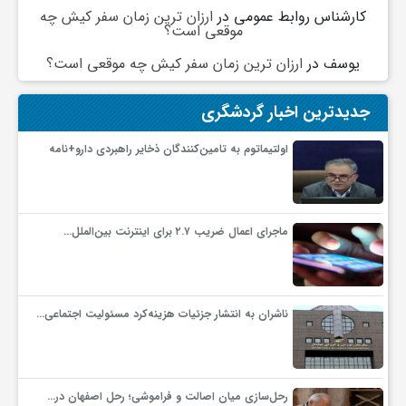
کارشناس روابط عمومی
در
ارزان ترین زمان سفر کیش چه
موقعی است؟
و
یوسف
در
ارزان ترین زمان سفر کیش چه موقعی است؟
ا
جدیدترین اخبار گردشگری
ق
اولتیماتوم به تامین‌کنندگان ذخایر راهبردی دارو+نامه
ت
ماجرای اعمال ضریب ۲.۷ برای اینترنت بین‌الملل…
ص
ا
ناشران به انتشار جزئیات هزینه‌کرد مسئولیت اجتماعی…
د
رحل‌سازی میان اصالت و فراموشی؛ رحل اصفهان در…