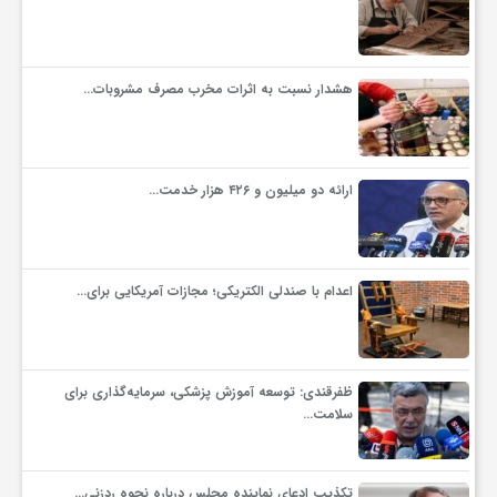
گ
ر
هشدار نسبت به اثرات مخرب مصرف مشروبات…
د
ارائه دو میلیون و ۴۲۶ هزار خدمت…
ش
گ
اعدام با صندلی الکتریکی؛ مجازات آمریکایی برای…
ر
ظفرقندی: توسعه آموزش پزشکی، سرمایه‌گذاری برای
ی
سلامت…
س
تکذیب ادعای نماینده مجلس درباره نحوه ردزنی…