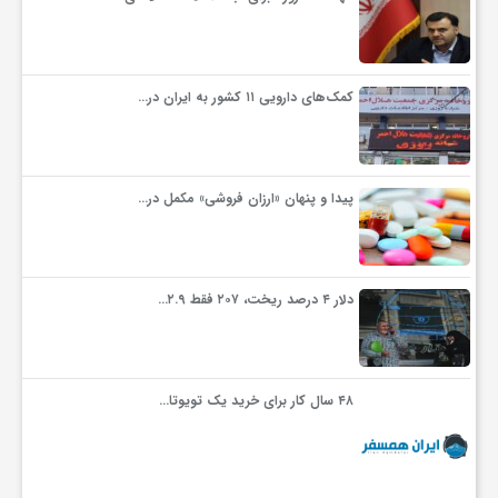
گ
ر
کمک‌های دارویی ۱۱ کشور به ایران در…
د
پیدا و پنهان «ارزان فروشی» مکمل در…
ش
گ
دلار ۴ درصد ریخت، ۲۰۷ فقط ۲.۹…
ر
۴۸ سال کار برای خرید یک تویوتا…
ی
س