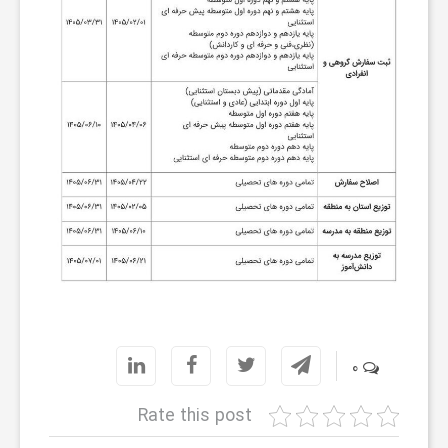
ا
ی
ع
د
س
ت
0
ی
Rate this post