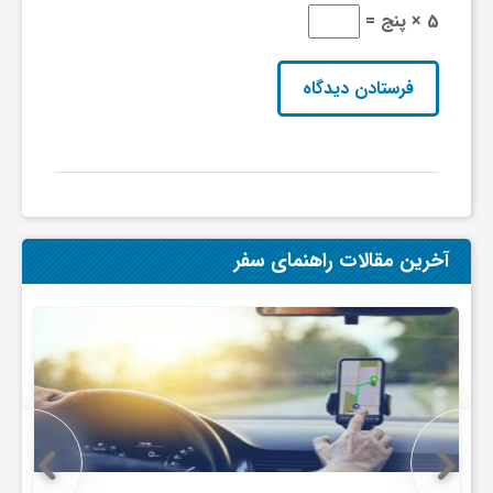
5 × پنج =
ی
ا
ی
ر
آخرین مقالات راهنمای سفر
ا
ن
و