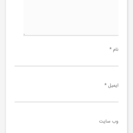
ر
ا
ه
نام
*
ن
م
ایمیل
*
ا
ی
وب‌ سایت
ت