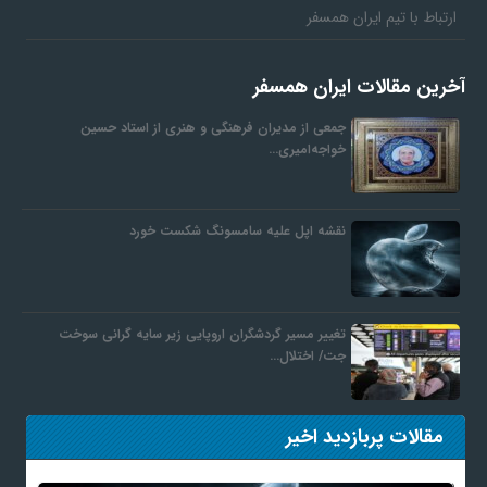
ارتباط با تیم ایران همسفر
ف
آخرین مقالات ایران همسفر
ر
جمعی از مدیران فرهنگی و هنری از استاد حسین
خواجه‌امیری…
د
نقشه اپل علیه سامسونگ شکست خورد
ر
و
تغییر مسیر گردشگران اروپایی زیر سایه گرانی سوخت
جت/ اختلال…
ب
مقالات پربازدید اخیر