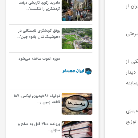
مادرید رکورد تاریخی درآمد
ان از
گردشگری را شکست/…
رونق گردشگری تابستانی در
سرعتی
«هوشینگ‌شان یائو» چین/…
موزه الموت ساخته می‌شود
کی از
دیدار
سابقه
توقیف 86خودروی لوکس، 187
قطعه زمین و…
‌ریزی
توزیع
پرونده 3100 قتل به صلح و
سازش…