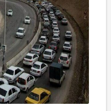
ر
ه
ن
گ
ی
گ
ر
د