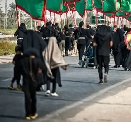
تمام شهرهای بزرگ ایتالیا در
۲۵.۲ میلیون بریتا
وضعیت هشدار قرمز قرار گرفتند/
تابستانی را در د
موج گرمای بی‌سابقه، گردشگری و
می‌گذرانند/ گردشگ
زیرساخت‌های اروپا را تحت فشار
موتور جدید سفره
قرار داد
تبدیل ش