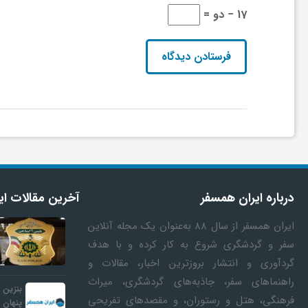
17 − دو =
و
ر
و
ه
ت
درباره ایران همسفر
آخرین مقالات ای
ایران همسفر
از سال ۸۸ به‎‌عنوان یک مجله آنلاین
ل
سفر و گردشگری شروع به کار کرده و با هدف
گردآوری و انتشار بروزترین اخبار، مقالات و
ج
راهنماهای سفر، جاذبه‌های گردشگری، میراث
بنزین 
فرهنگی، هتل و رستوران، و مقصدهای تفریحی
پنهان