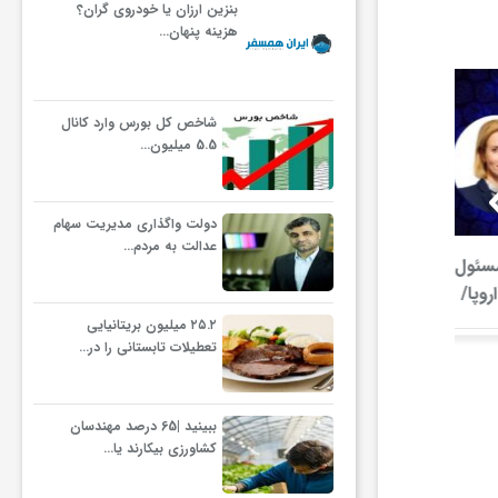
بنزین ارزان یا خودروی گران؟
هزینه پنهان…
شاخص کل بورس وارد کانال
5.5 میلیون…
دولت واگذاری مدیریت سهام
عدالت به مردم…
خبر مهم درباره صدور گواهینامه
اعلام وضعیت
موتورسیکلت بانوان + جزئیات
مردم آ
۲۵.۲ میلیون بریتانیایی
تعطیلات تابستانی را در…
ببینید |65 درصد مهندسان
کشاورزی بیکارند یا…