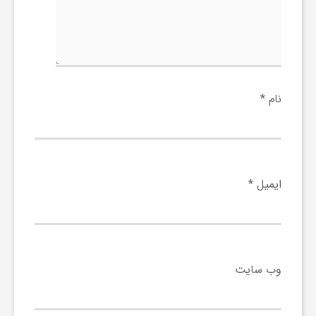
و
ر
نام
*
و
ه
ایمیل
*
ت
ل
وب‌ سایت
ج