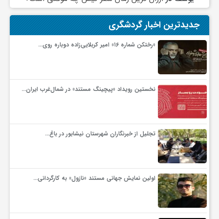
و
جدیدترین اخبار گردشگری
«رختکن شماره ۱۶» امیر کربلایی‌زاده دوباره روی…
ا
ق
نخستین رویداد «پیچینگ مستند» در شمال‌غرب ایران…
ت
تجلیل از خبرنگاران شهرستان نیشابور در باغ…
ص
ا
اولین نمایش جهانی مستند «نازول» به کارگردانی…
د