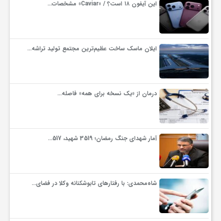
این آیفون ۱۸ است؟ / «Caviar» مشخصات…
گ
ر
ایلان ماسک ساخت عظیم‌ترین مجتمع تولید تراشه…
د
درمان از «یک نسخه برای همه» فاصله…
ش
گ
آمار شهدای جنگ رمضان؛ 3519 شهید، 517…
ر
ی
شاه‌محمدی: با رفتارهای تابوشکنانه وکلا در فضای…
س