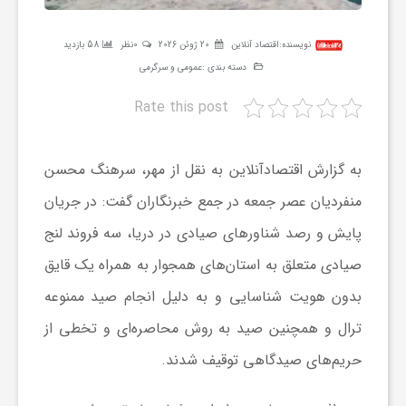
ر
نویسنده:
اقتصاد آنلاین
20 ژوئن 2026
0نظر
58 بازدید
دسته بندی :
عمومی و سرگرمی
ه
Rate this post
ن
به گزارش اقتصادآنلاین به نقل از مهر، سرهنگ محسن
گ
منفردیان عصر جمعه در جمع خبرنگاران گفت: در جریان
پایش و رصد شناورهای صیادی در دریا، سه فروند لنج
ی
صیادی متعلق به استان‌های همجوار به همراه یک قایق
گ
بدون هویت شناسایی و به دلیل انجام صید ممنوعه
ترال و همچنین صید به روش محاصره‌ای و تخطی از
ر
حریم‌های صیدگاهی توقیف شدند.
د