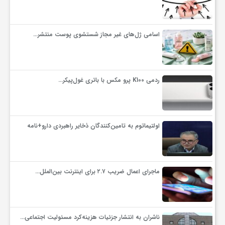
گ
اسامی ژل‌های غیر مجاز شستشوی پوست منتشر…
ر
د
ردمی K100 پرو مکس با باتری غول‌پیکر…
ش
گ
اولتیماتوم به تامین‌کنندگان ذخایر راهبردی دارو+نامه
ر
ماجرای اعمال ضریب ۲.۷ برای اینترنت بین‌الملل…
ی
س
ناشران به انتشار جزئیات هزینه‌کرد مسئولیت اجتماعی…