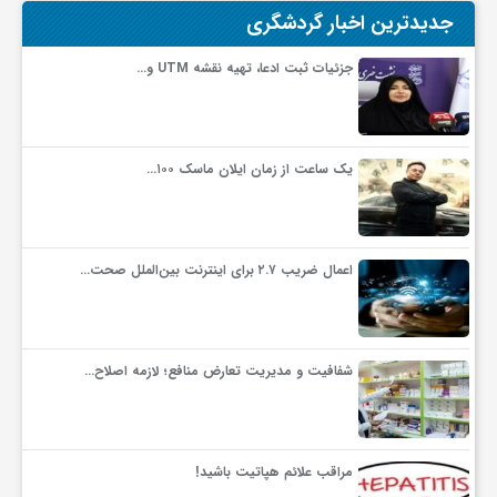
جدیدترین اخبار گردشگری
و
جزئیات ثبت ادعا، تهیه نقشه UTM و…
ا
یک ساعت از زمان ایلان ماسک ۱۰۰…
ق
ت
اعمال ضریب ۲.۷ برای اینترنت بین‌الملل صحت…
ص
شفافیت و مدیریت تعارض منافع؛ لازمه اصلاح…
ا
د
مراقب علائم هپاتیت باشید!