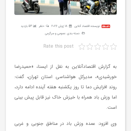
ر
ه
نویسنده:
اقتصاد آنلاین
18 ژوئن 2026
0نظر
54 بازدید
دسته بندی :
عمومی و سرگرمی
ن
Rate this post
گ
به گزارش اقتصادآنلاین به نقل از ایسنا، «حمیدرضا
ی
خورشیدی»، مدیرکل هواشناسی استان تهران، گفت:
روند افزایش دما تا روز یکشنبه هفته آینده ادامه دارد،
گ
اما وزش باد همراه با خیزش خاک نیز قابل پیش بینی
است.
ر
وی افزود: عمده وزش باد در مناطق جنوبی و غربی
د