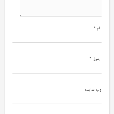
و
ر
نام
*
و
ه
ایمیل
*
ت
ل
وب‌ سایت
ج