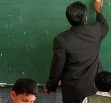
کشف استثنایی در اتریش/ گور
یونسکو گفت‌وگوی ج
جمعی ۱۲۰ سرباز جوان از عصر
مالی فرهنگ را بر
جنگ‌های ناپلئونی سر از خاک
سرمایه‌گذاری در می
برآورد
آغاز کرد/ طراحی نظا
صنایع خل