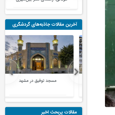
در ایران
آخرین مقالات جاذبه‌های گردشگری
هانی تامین
مسجد توفیق در مشهد
ای تقویت
راث‌فرهنگی
م نوین برای
اق
مقالات پربحث اخیر