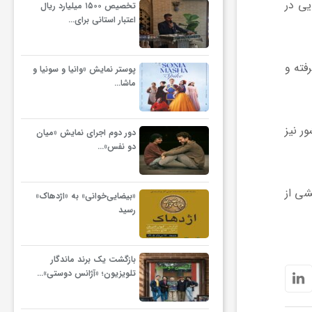
یی در
تخصیص ۱۵۰۰ میلیارد ریال
اعتبار استانی برای…
رار گرفته و
پوستر نمایش «وانیا و سونیا و
ماشا…
 کشور نیز
دور دوم اجرای نمایش «میان
دو نفس»…
شی از
«بیضایی‌خوانی» به «اژدهاک»
رسید
بازگشت یک برند ماندگار
تلویزیون؛ «آژانس دوستی»…