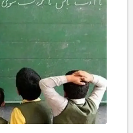
ر
ه
ن
گ
ی
گ
ر
د