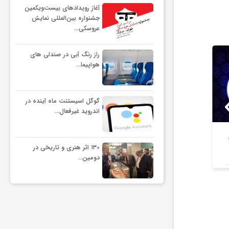
آغاز رویدادهای بیست‌ویکمین
جشنواره بین‌المللی نمایش
عروسکی…
راز رنگ آبی در صندلی های
هواپیما…
گوگل اسیستنت ماه آینده در
اندروید غیرفعال…
خبر مهم درباره صدور گواهینامه
اعلام وضعیت
۱۳۰ اثر هنری و تاریخی در
موتورسیکلت بانوان + جزئیات
مردم آ
دومین…