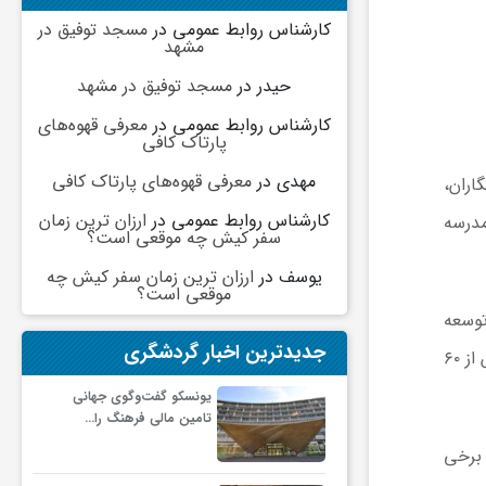
کارشناس روابط عمومی
در
مسجد توفیق در
مشهد
حیدر
در
مسجد توفیق در مشهد
کارشناس روابط عمومی
در
معرفی قهوه‌های
پارتاک کافی
مهدی
در
معرفی قهوه‌های پارتاک کافی
اران،
کارشناس روابط عمومی
در
ارزان ترین زمان
امه افتتاح مدرسه دکتر داریوش گنجی با دومین سالگرد ایشان، اظهار کرد: مرحوم دکتر گنجی با ساخت ۱۱ مدرسه
سفر کیش چه موقعی است؟
یوسف
در
ارزان ترین زمان سفر کیش چه
موقعی است؟
توسعه
جدیدترین اخبار گردشگری
عدالت آموزشی قابل تقدیر است و خراسان جنوبی در این حوزه جزو استان‌های پیشرو کشور محسوب می‌شود به‌گونه‌ای که بیش از ۶۰
یونسکو گفت‌وگوی جهانی
تامین مالی فرهنگ را…
 برخی