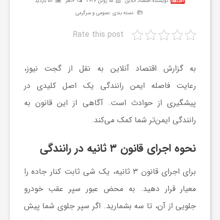
نویسنده:
اقتصاد آنلاین
15 ژوئن 2026
0نظر
54 بازدید
ر
دسته بندی :
عمومی و سرگرمی
Rate this post
ه
به گزارش اقتصاد آنلاین به نقل از گجت نیوز،
ن
رعایت فاصله ایمن رانندگی یک اصل کلیدی در
گ
پیشگیری از حوادث است. آگاهی از این قانون به
رانندگی ایمن‌تر شما کمک می‌کند.
ی
نحوه اجرای قانون ۳ ثانیه در رانندگی
گ
برای اجرای قانون ۳ ثانیه، یک شی ثابت کنار جاده را
ر
معیار قرار دهید. به محض عبور سپر عقب خودرو
جلویی از آن، تا سه بشمارید. اگر سپر جلوی شما پیش
د