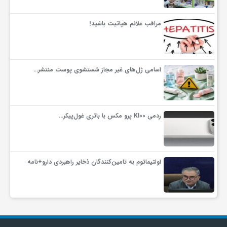
گ
مراقب علائم هپاتیت باشید!
ر
د
اسامی ژل‌های غیر مجاز شستشوی پوست منتشر…
ش
ردمی K100 پرو مکس با باتری غول‌پیکر…
گ
ر
اولتیماتوم به تامین‌کنندگان ذخایر راهبردی دارو+نامه
ی
س