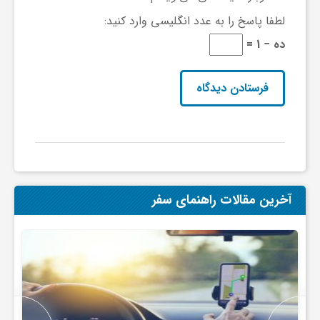
ا
لطفا پاسخ را به عدد انگلیسی وارد کنید:
ده − 1 =
ه
ا
ی
د
آخرین مقالات راهنمای سفر
ی
د
ن