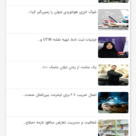
و
شوک انرژی هوانوردی جهان را زمین‌گیر کرد/…
ا
جزئیات ثبت ادعا، تهیه نقشه UTM و…
ق
ت
یک ساعت از زمان ایلان ماسک ۱۰۰…
ص
اعمال ضریب ۲.۷ برای اینترنت بین‌الملل صحت…
ا
د
شفافیت و مدیریت تعارض منافع؛ لازمه اصلاح…