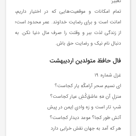
ر
تعبیر:
تمام امکانات و موقعیت‌هایی که در اختیار داریم،
ا
امانت است و برای رضایت خداوند. عمر محدود است؛
از زندگی لذت ببر و وقتت را صرف مال دنیا نکن. به
ه
دنبال نام نیک و رضایت حق باش.
ن
فال حافظ متولدین اردیبهشت
م
غزل شماره: ۱۹
ای نسیم سحر آرامگَهِ یار کجاست؟
ا
منزلِ آن مَهِ عاشق‌کُشِ عیار کجاست؟
شبِ تار است و رَه وادیِ اِیمن در پیش
ی
آتش طور کجا؟ موعد دیدار کجاست؟
ت
هر که آمد به جهان نقش خرابی دارد