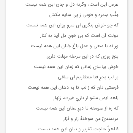
غرض این است، وگرنه دل و جان این همه نیست
مِنَّتِ سِدره و طوبی ز پیِ سایه مکش
که چو خوش بنگری ای سروِ روان این همه نیست
دولت آن است که بی خونِ دل آید به کنار
ور نه با سعی و عمل باغِ جَنان این همه نیست
پنج روزی که در این مرحله مهلت داری
خوش بیاسای زمانی که زمان این همه نیست
بر لبِ بحرِ فنا منتظریم ای ساقی
فرصتی دان که ز لب تا به دهان این همه نیست
زاهد ایمن مشو از بازیِ غیرت، زنهار
که ره از صومعه تا دیرِ مغان این همه نیست
دردمندیِّ منِ سوختهٔ زار و نَزار
ظاهراً حاجتِ تقریر و بیان این همه نیست