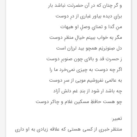
و گر چنان که در آن حضرتت نباشد بار
برایِ دیده بیاور غباری از درِ دوست
منِ گدا و تمنایِ وصلِ او هیهات
مگر به خواب ببینم خیالِ منظرِ دوست
دل صِنوبَریَم همچو بید لرزان است
ز حسرتِ قد و بالای چون صنوبرِ دوست
اگر چه دوست به چیزی نمی‌خرد ما را
به عالمی نفروشیم مویی از سرِ دوست
چه باشد ار شود از بندِ غم دلش آزاد
چو هست حافظِ مسکین غلام و چاکر دوست
تعبیر:
منتظر خبری از کسی هستی که علاقه زیادی به او داری