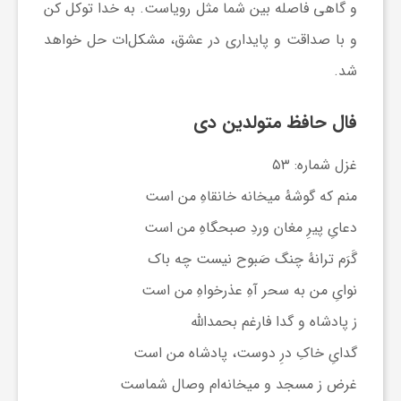
و گاهی فاصله بین شما مثل رویاست. به خدا توکل کن
و با صداقت و پایداری در عشق، مشکل‌ات حل خواهد
شد.
فال حافظ متولدین دی
غزل شماره: ۵۳
منم که گوشهٔ میخانه خانقاهِ من است
دعایِ پیرِ مغان وردِ صبحگاهِ من است
گَرَم ترانهٔ چنگ صَبوح نیست چه باک
نوایِ من به سحر آهِ عذرخواهِ من است
ز پادشاه و گدا فارغم بحمدالله
گدایِ خاکِ درِ دوست، پادشاه من است
غرض ز مسجد و میخانه‌ام وصال شماست