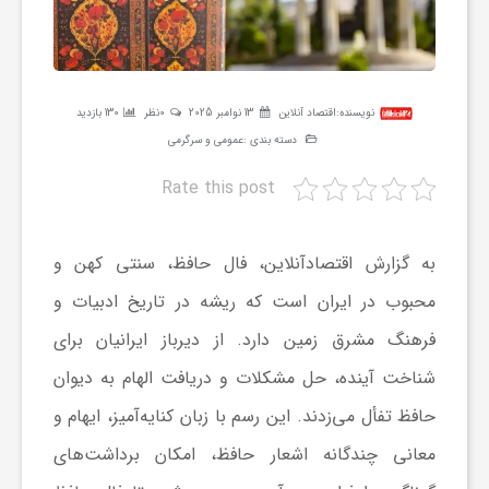
ر
ه
نویسنده:
اقتصاد آنلاین
13 نوامبر 2025
0نظر
130 بازدید
دسته بندی :
عمومی و سرگرمی
ن
Rate this post
گ
به گزارش اقتصادآنلاین، فال حافظ، سنتی کهن و
ی
محبوب در ایران است که ریشه در تاریخ ادبیات و
فرهنگ مشرق زمین دارد. از دیرباز ایرانیان برای
گ
شناخت آینده، حل مشکلات و دریافت الهام به دیوان
حافظ تفأل می‌زدند. این رسم با زبان کنایه‌آمیز، ایهام و
ر
معانی چندگانه اشعار حافظ، امکان برداشت‌های
د