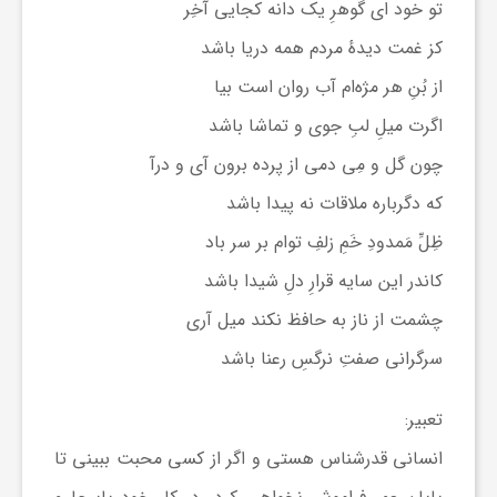
تو خود ای گوهرِ یک دانه کجایی آخِر
ی
کز غمت دیدهٔ مردم همه دریا باشد
از بُنِ هر مژه‌ام آب روان است بیا
ا
اگرت میلِ لبِ جوی و تماشا باشد
چون گل و مِی دمی از پرده برون آی و درآ
ی
که دگرباره ملاقات نه پیدا باشد
ر
ظِلِّ مَمدودِ خَمِ زلفِ توام بر سر باد
کاندر این سایه قرارِ دلِ شیدا باشد
ا
چشمت از ناز به حافظ نکند میل آری
سرگرانی صفتِ نرگسِ رعنا باشد
ن
تعبیر:
و
انسانی قدرشناس هستی و اگر از کسی محبت ببینی تا