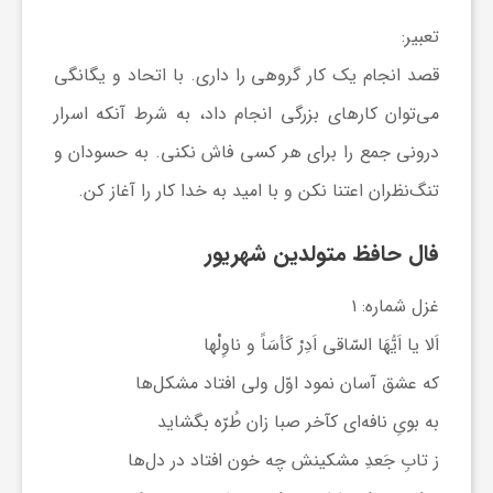
تعبیر:
قصد انجام یک کار گروهی را داری. با اتحاد و یگانگی
می‌توان کارهای بزرگی انجام داد، به شرط آنکه اسرار
درونی جمع را برای هر کسی فاش نکنی. به حسودان و
تنگ‌نظران اعتنا نکن و با امید به خدا کار را آغاز کن.
فال حافظ متولدین شهریور
غزل شماره: ۱
اَلا یا اَیُّهَا السّاقی اَدِرْ کَأسَاً و ناوِلْها
که عشق آسان نمود اوّل ولی افتاد مشکل‌ها
به بویِ نافه‌ای کآخر صبا زان طُرّه بگشاید
ز تابِ جَعدِ مشکینش چه خون افتاد در دل‌ها