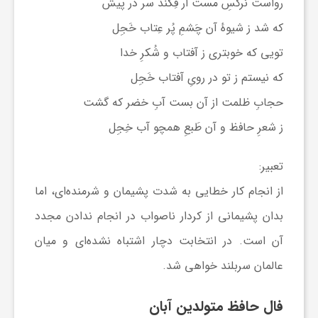
رواست نرگسِ مست ار فِکند سر در پیش
که شد ز شیوهٔ آن چَشمِ پُر عِتاب خَجِل
تویی که خوبتری ز آفتاب و شُکرِ خدا
که نیستم ز تو در رویِ آفتاب خَجِل
حجابِ ظلمت از آن بست آبِ خضر که گشت
ز شعرِ حافظ و آن طَبعِ همچو آب خِجِل
تعبیر:
از انجام کار خطایی به شدت پشیمان و شرمنده‌ای، اما
بدان پشیمانی از کردار ناصواب در انجام ندادن مجدد
آن است. در انتخابت دچار اشتباه نشده‌ای و میان
عالمان سربلند خواهی شد.
فال حافظ متولدین آبان