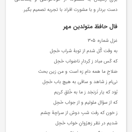
دست بردار و با مشورت افراد با تجربه تصمیم بگیر.
فال حافظ متولدین مهر
غزل شماره: ۳۰۵
به وقت گُل شدم از توبهٔ شراب خَجِل
که کَس مباد ز کِردارِ ناصَواب خَجِل
صَلاحِ ما همه دامِ رَه است و من زین بحث
نی‌ام ز شاهد و ساقی به هیچ باب خَجِل
بُوَد که یار نَرَنجَد ز ما به خُلقِ کریم
که از سؤال ملولیم و از جواب خَجِل
ز خون که رفت شبِ دوش از سراچهٔ چشم
شدیم در نظر رَهرُوانِ خواب خَجِل