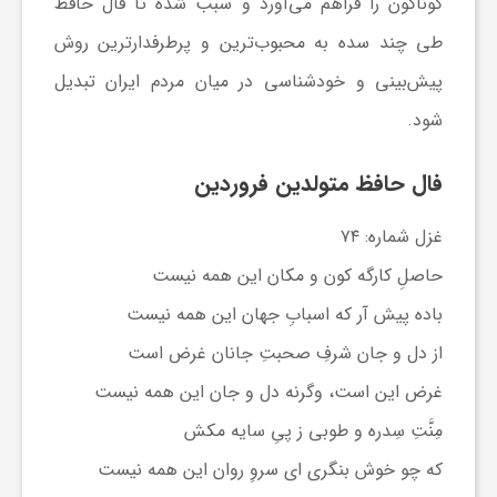
گوناگون را فراهم می‌آورد و سبب شده تا فال حافظ
طی چند سده به محبوب‌ترین و پرطرفدارترین روش
ش
پیش‌بینی و خودشناسی در میان مردم ایران تبدیل
شود.
گ
فال حافظ متولدین فروردین
ر
غزل شماره: ۷۴
ی
حاصلِ کارگه کون و مکان این همه نیست
باده پیش آر که اسبابِ جهان این همه نیست
و
از دل و جان شرفِ صحبتِ جانان غرض است
غرض این است، وگرنه دل و جان این همه نیست
ص
مِنَّتِ سِدره و طوبی ز پیِ سایه مکش
ن
که چو خوش بنگری ای سروِ روان این همه نیست