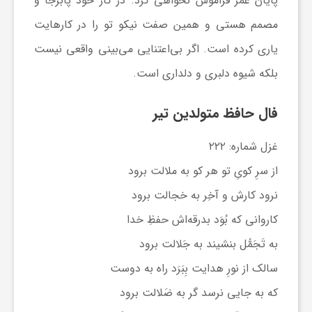
پایان عمر فراموش نخواهی کرد. در کار خود پابرجا و
ج
مصمم هستی و همین صفت نیکو تو را در کارهایت
ه
یاری کرده است. اگر بی‌اعتنایی می‌بینی واقعی نیست
بلکه شیوه دلبری و دلداری است.
ا
فال حافظ متولدین تیر
ن
غزل شماره: ۲۲۲
از سرِ کویِ تو هر کو به ملالت برود
ص
نرود کارش و آخِر به خجالت برود
ن
کاروانی که بُوَد بدرقه‌اش حفظِ خدا
به تَجَمُّل بنشیند به جَلالت برود
ع
سالک از نورِ هدایت بِبَرَد راه به دوست
که به جایی نرسد گر به ضَلالت برود
ت