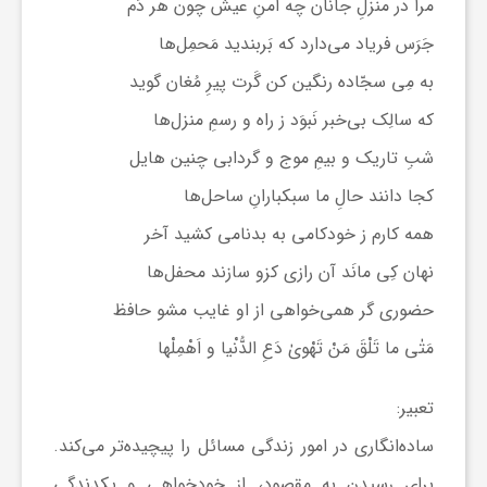
مرا در منزلِ جانان چه امنِ عیش چون هر دَم
جَرَس فریاد می‌دارد که بَربندید مَحمِل‌ها
به مِی سجّاده رنگین کن گَرت پیرِ مُغان گوید
که سالِک بی‌خبر نَبوَد ز راه و رسمِ منزل‌ها
شبِ تاریک و بیمِ موج و گردابی چنین هایل
کجا دانند حالِ ما سبکبارانِ ساحل‌ها
همه کارم ز خودکامی به بدنامی کشید آخر
نهان کِی مانَد آن رازی کزو سازند محفل‌ها
حضوری گر همی‌خواهی از او غایب مشو حافظ
مَتٰی ما تَلْقَ مَنْ تَهْویٰ دَعِ الدُّنْیا و اَهْمِلْها
تعبیر:
ساده‌انگاری در امور زندگی مسائل را پیچیده‌تر می‌کند.
برای رسیدن به مقصود، از خودخواهی و یکدندگی