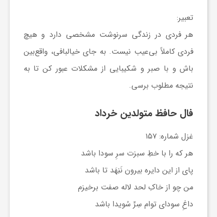
ا
تعبیر:
ه
هر فردی در زندگی سرنوشت مشخصی دارد و هیچ
فردی کاملاً بی‌عیب نیست. به جای خیالبافی، واقع‌بین
ا
باش و با صبر و شکیبایی از مشکلات عبور کن تا به
نتیجه مطلوب برسی.
ی
فال حافظ متولدین خرداد
د
غزل شماره: ۱۵۷
ی
هر که را با خطِ سبزت سرِ سودا باشد
پای از این دایره بیرون نَنِهَد تا باشد
د
من چو از خاکِ لحد لاله صفت برخیزم
داغِ سودای توام سِرِّ سُویدا باشد
ن