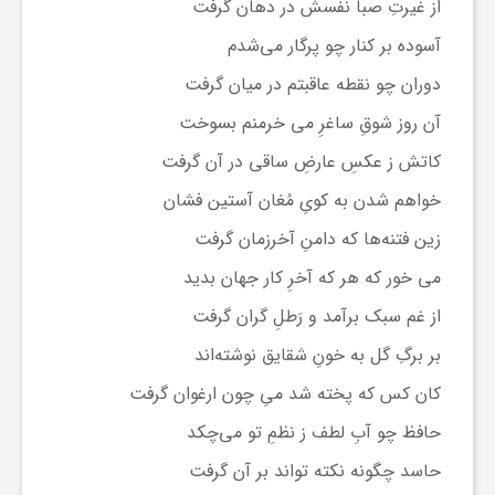
از غیرتِ صبا نفسش در دهان گرفت
آسوده بر کنار چو پرگار می‌شدم
ف
دوران چو نقطه عاقبتم در میان گرفت
ر
آن روز شوقِ ساغرِ می خرمنم بسوخت
کاتش ز عکسِ عارضِ ساقی در آن گرفت
د
خواهم شدن به کویِ مُغان آستین فشان
زین فتنه‌ها که دامنِ آخرزمان گرفت
ر
می خور که هر که آخرِ کار جهان بدید
و
از غم سبک برآمد و رَطلِ گران گرفت
بر برگِ گل به خونِ شقایق نوشته‌اند
ب
کان کس که پخته شد میِ چون ارغوان گرفت
حافظ چو آبِ لطف ز نظمِ تو می‌چکد
حاسد چگونه نکته تواند بر آن گرفت