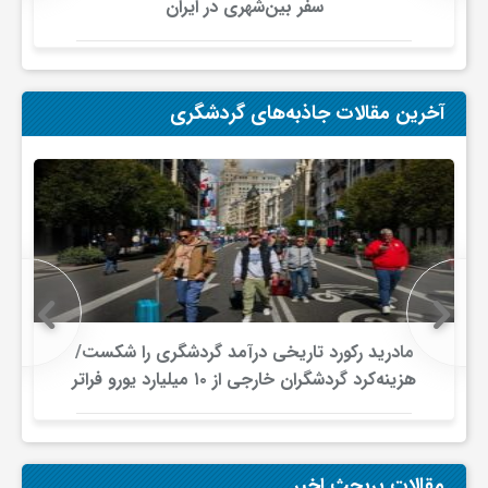
هری در ایران
تابستان امسال 405
آخرین مقالات جاذبه‌های گردشگری
مادرید رکورد تاریخی درآمد گردشگری را شکست/
رونق 
هزینه‌کرد گردشگران خارجی از ۱۰ میلیارد یورو فراتر
چین/ م
رفت
مقالات پربحث اخیر