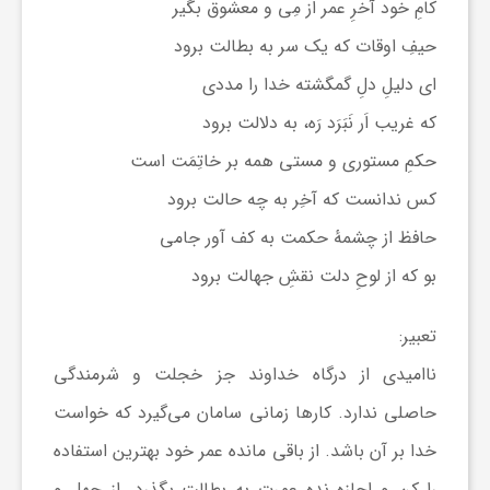
کامِ خود آخرِ عمر از مِی و معشوق بگیر
و
حیفِ اوقات که یک سر به بطالت برود
ای دلیلِ دلِ گمگشته خدا را مددی
ا
که غریب اَر نَبَرَد رَه، به دلالت برود
حکمِ مستوری و مستی همه بر خاتِمَت است
ق
کس ندانست که آخِر به چه حالت برود
حافظ از چشمهٔ حکمت به کف آور جامی
ت
بو که از لوحِ دلت نقشِ جهالت برود
ص
تعبیر:
ا
ناامیدی از درگاه خداوند جز خجلت و شرمندگی
حاصلی ندارد. کارها زمانی سامان می‌گیرد که خواست
د
خدا بر آن باشد. از باقی مانده عمر خود بهترین استفاده
را کن و اجازه نده عمرت به بطالت بگذرد. از جهل و