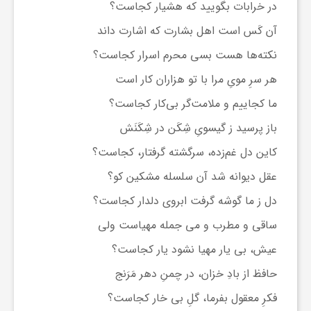
در خرابات بگویید که هشیار کجاست؟
و
آن کَس است اهل بشارت که اشارت داند
نکته‌ها هست بسی محرم اسرار کجاست؟
ر
هر سرِ مویِ مرا با تو هزاران کار است
ما کجاییم و ملامت‌گر بی‌کار کجاست؟
و
باز پرسید ز گیسویِ شِکَن در شِکَنَش
ه
کاین دل غم‌زده، سرگشته گرفتار، کجاست؟
عقل دیوانه شد آن سلسله مشکین کو؟
ت
دل ز ما گوشه گرفت ابروی دلدار کجاست؟
ساقی و مطرب و می جمله مهیاست ولی
ل
عیش، بی یار مهیا نشود یار کجاست؟
ج
حافظ از بادِ خزان، در چمنِ دهر مَرَنج
فکرِ معقول بفرما، گلِ بی خار کجاست؟