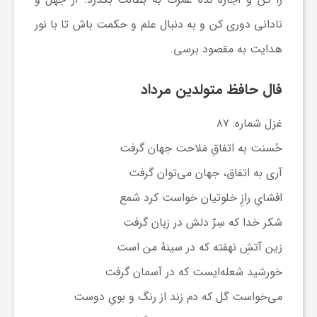
گ
نادانی دوری کن و به دنبال علم و حکمت باش تا با نور
هدایت به مقصود برسی.
ر
فال حافظ متولدین مرداد
د
غزل شماره: ۸۷
ش
حُسنت به اتفاقِ مَلاحت جهان گرفت
آری به اتفاق، جهان می‌توان گرفت
گ
افشایِ رازِ خلوتیان خواست کرد شمع
ر
شکر خدا که سِرِّ دلش در زبان گرفت
زین آتشِ نهفته که در سینهٔ من است
ی
خورشید شعله‌ایست که در آسمان گرفت
می‌خواست گل که دم زند از رنگ و بویِ دوست
س