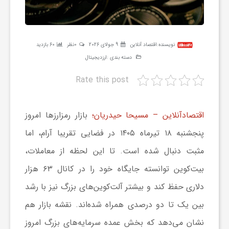
ر
ه
نویسنده:
اقتصاد آنلاین
9 جولای 2026
0نظر
60 بازدید
دسته بندی :
ارزدیجیتال
ن
Rate this post
گ
اقتصادآنلاین – مسیحا حیدریان؛
بازار رمزارز‌ها امروز
پنجشنبه ۱۸ تیرماه ۱۴۰۵ در فضایی تقریبا آرام، اما
ی
مثبت دنبال شده است. تا این لحظه از معاملات،
گ
بیت‌کوین توانسته جایگاه خود را در کانال ۶۳ هزار
دلاری حفظ کند و بیشتر آلت‌کوین‌های بزرگ نیز با رشد
ر
بین یک تا دو درصدی همراه شده‌اند. نقشه بازار هم
نشان می‌دهد که بخش عمده سرمایه‌های بزرگ امروز
د