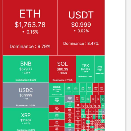
ر
ا
ه
ن
م
ا
ی
ت