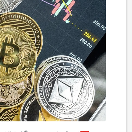
ر
ه
ن
گ
ی
گ
ر
د