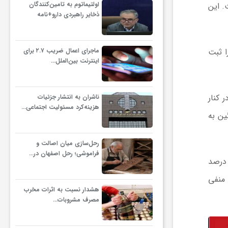
اولتیماتوم به تامین‌کنندگان
ده ۸۰ دلار قرار گرفته است. این
ذخایر راهبردی دارو+نامه
ا ثبت
ماجرای اعمال ضریب ۲.۷ برای
اینترنت بین‌الملل…
 کنار
ناشران به انتشار جزئیات
هزینه‌کرد مسئولیت اجتماعی…
ین به
رحل‌سازی میان اصالت و
فراموشی؛ رحل اصفهان در…
ایران امروز دوشنبه ۱۵ تیرماه با نرخ ۱۷۴ هزار و ۶۵۲ تومان معامله می‌شود. این استیبل‌کوین طی ۲۴ ساعت گذشته ۰.۵۱ درصد
مان با منفی
هشدار نسبت به اثرات مخرب
مصرف مشروبات…